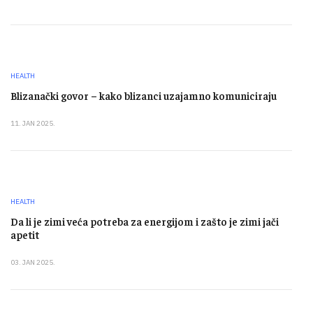
HEALTH
Blizanački govor – kako blizanci uzajamno komuniciraju
11. JAN 2025.
HEALTH
Da li je zimi veća potreba za energijom i zašto je zimi jači
apetit
03. JAN 2025.