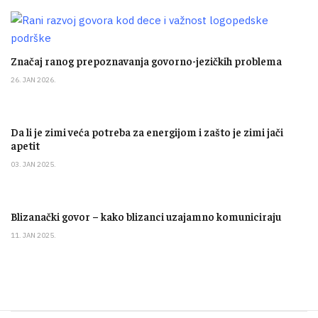
Značaj ranog prepoznavanja govorno-jezičkih problema
26. JAN 2026.
Da li je zimi veća potreba za energijom i zašto je zimi jači
apetit
03. JAN 2025.
Blizanački govor – kako blizanci uzajamno komuniciraju
11. JAN 2025.