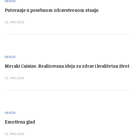
HEALTH
Putovanje u posebnom zdravstvenom stanju
11. MAJ 2024.
HEALTH
Meraki Cuisine. Realizovana ideja za zdrav i kvalitetan život
11. MAJ 2024.
HEALTH
Emotivna glad
11. MAJ 2024.