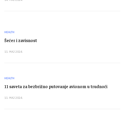
HEALTH
Šećer i zavisnost
11. MAJ 2024.
HEALTH
11 saveta za bezbrižno putovanje avionom u trudnoći
11. MAJ 2024.