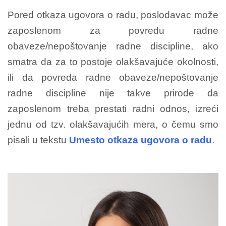
Pored otkaza ugovora o radu, poslodavac može
zaposlenom za povredu radne
obaveze/nepoštovanje radne discipline, ako
smatra da za to postoje olakšavajuće okolnosti,
ili da povreda radne obaveze/nepoštovanje
radne discipline nije takve prirode da
zaposlenom treba prestati radni odnos, izreći
jednu od tzv. olakšavajućih mera, o čemu smo
pisali u tekstu
Umesto otkaza ugovora o radu
.