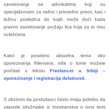
savetovanja sa advokatima koji su
specijalizovani za radno i privredno pravo, kao i
težinu posledica do kojih može doći kada
pravno savetovanje pružaju lica koja za to nisu
ovlašćena.
Kako je posebno aktuelna tema oko
oporezivanja frilensera, više o tome možete
pročitati u tekstu
Freelancer u Srbiji –
oporezivanje i registracija delatnosti
.
S obzirom da poslodavci često imaju potrebu da
zaposle stručnjake iz inostranstva o ovoj temi