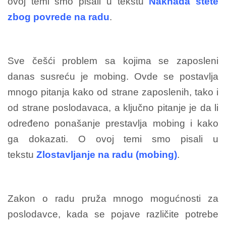
ovoj temi smo pisali u tekstu
Naknada štete
zbog povrede na radu
.
Sve češći problem sa kojima se zaposleni
danas susreću je mobing. Ovde se postavlja
mnogo pitanja kako od strane zaposlenih, tako i
od strane poslodavaca, a ključno pitanje je da li
određeno ponašanje prestavlja mobing i kako
ga dokazati. O ovoj temi smo pisali u
tekstu
Zlostavljanje na radu (mobing)
.
Zakon o radu pruža mnogo mogućnosti za
poslodavce, kada se pojave različite potrebe