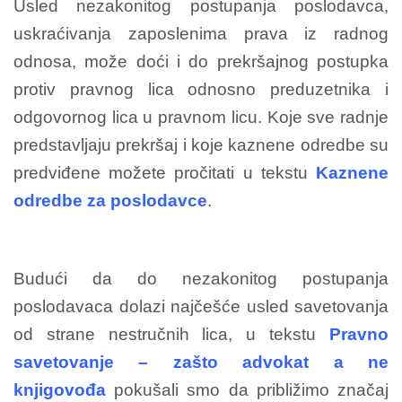
Usled nezakonitog postupanja poslodavca,
uskraćivanja zaposlenima prava iz radnog
odnosa, može doći i do prekršajnog postupka
protiv pravnog lica odnosno preduzetnika i
odgovornog lica u pravnom licu. Koje sve radnje
predstavljaju prekršaj i koje kaznene odredbe su
predviđene možete pročitati u tekstu
Kaznene
odredbe za poslodavce
.
Budući da do nezakonitog postupanja
poslodavaca dolazi najčešće usled savetovanja
od strane nestručnih lica, u tekstu
Pravno
savetovanje – zašto advokat a ne
knjigovođa
pokušali smo da približimo značaj