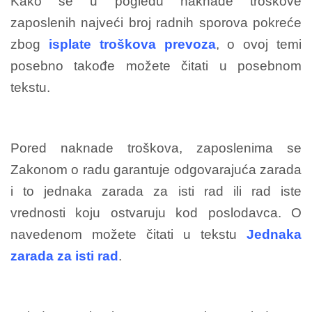
Kako se u pogledu naknade troškove
zaposlenih najveći broj radnih sporova pokreće
zbog
isplate troškova prevoza
, o ovoj temi
posebno takođe možete čitati u posebnom
tekstu.
Pored naknade troškova, zaposlenima se
Zakonom o radu garantuje odgovarajuća zarada
i to jednaka zarada za isti rad ili rad iste
vrednosti koju ostvaruju kod poslodavca. O
navedenom možete čitati u tekstu
Jednaka
zarada za isti rad
.