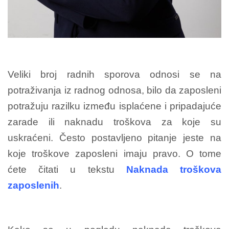
Veliki broj radnih sporova odnosi se na
potraživanja iz radnog odnosa, bilo da zaposleni
potražuju razilku između isplaćene i pripadajuće
zarade ili naknadu troškova za koje su
uskraćeni. Često postavljeno pitanje jeste na
koje troškove zaposleni imaju pravo. O tome
ćete čitati u tekstu
Naknada troškova
zaposlenih
.