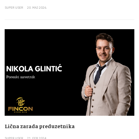
SUPER USER
20. MAJ 2026.
Lična zarada preduzetnika
SUPER USER
21. FEB 2024.