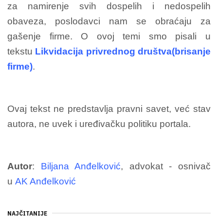
za namirenje svih dospelih i nedospelih
obaveza, poslodavci nam se obraćaju za
gašenje firme. O ovoj temi smo pisali u
tekstu
Likvidacija privrednog društva(brisanje
firme)
.
Ovaj tekst ne predstavlja pravni savet, već stav
autora, ne uvek i uređivačku politiku portala.
Autor
:
Biljana Anđelković
, advokat - osnivač
u
AK Anđelković
NAJČITANIJE