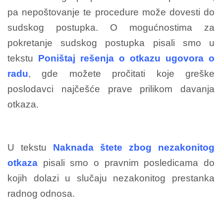
pa nepoštovanje te procedure može dovesti do
sudskog postupka. O mogućnostima za
pokretanje sudskog postupka pisali smo u
tekstu
Poništaj rešenja o otkazu ugovora o
radu
, gde možete pročitati koje greške
poslodavci najčešće prave prilikom davanja
otkaza.
U tekstu
Naknada štete zbog nezakonitog
otkaza
pisali smo o pravnim posledicama do
kojih dolazi u slučaju nezakonitog prestanka
radnog odnosa.