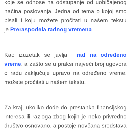
koje se odnose na odstupanje od uobičajenog
načina poslovanja. Jedna od tema o kojoj smo
pisali i koju možete pročitati u našem tekstu
je
Preraspodela radnog vremena
.
Kao izuzetak se javlja i
rad na određeno
vreme
, a zašto se u praksi najveći broj ugovora
o radu zaključuje upravo na određeno vreme,
možete pročitati u našem tekstu.
Za kraj, ukoliko dođe do prestanka finansijskog
interesa ili razloga zbog kojih je neko privredno
društvo osnovano, a postoje novčana sredstava