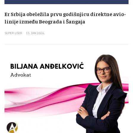
Er Srbija obeležila prvu godišnjicu direktne avio-
linije između Beograda i Šangaja
SUPER USER
15. JAN 2026.