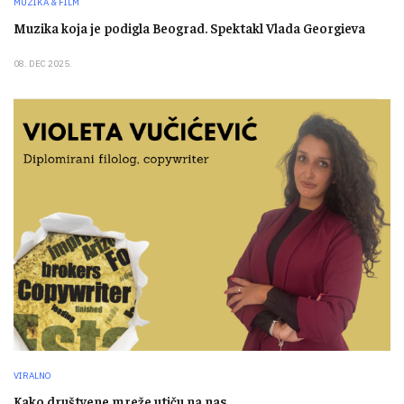
MUZIKA & FILM
Muzika koja je podigla Beograd. Spektakl Vlada Georgieva
08. DEC 2025.
VIRALNO
Kako društvene mreže utiču na nas