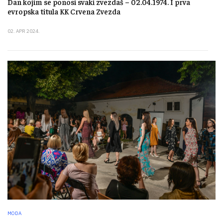
Dan kojim se ponosi svaki zvezdaš – 02.04.1974. I prva
evropska titula KK Crvena Zvezda
02. APR 2024.
MODA