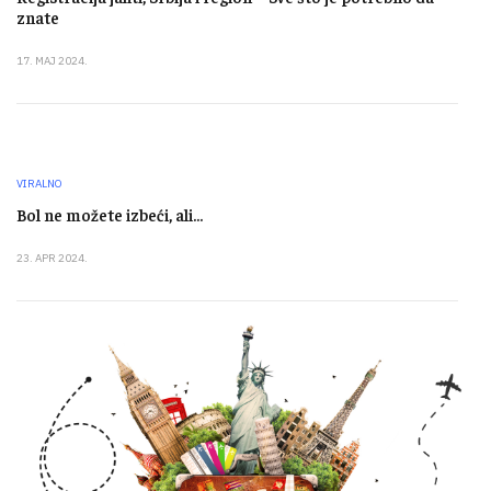
znate
17. MAJ 2024.
VIRALNO
Bol ne možete izbeći, ali...
23. APR 2024.