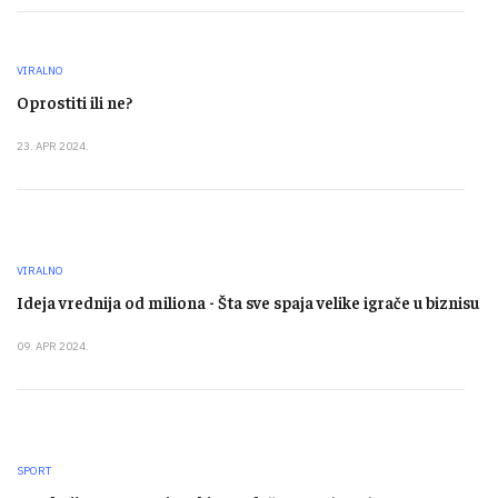
VIRALNO
Oprostiti ili ne?
23. APR 2024.
VIRALNO
Ideja vrednija od miliona - Šta sve spaja velike igrače u biznisu
09. APR 2024.
SPORT