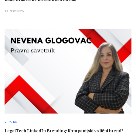
14. NOV 2025.
VIRALNO
LegalTech LinkedIn Brending: Kompanijski vs lični brend?