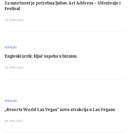
Za umetnost je potrebna ljubav. Art Address – Udruženje i
Festival
24. MAR 2024.
VIRALNO
Engleski jezik: Ključ uspeha u biznisu
05. MAR 2024.
VIRALNO
„Resorts World Las Vegas“ nova atrakcija u Las Vegasu
28. MAJ 2023.