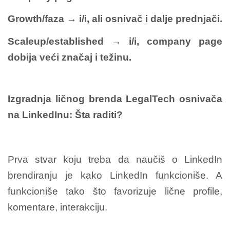
Growth/faza → i/i, ali osnivač i dalje prednjači.
Scaleup/established → i/i, company page
dobija veći značaj i težinu.
Izgradnja ličnog brenda LegalTech osnivača
na LinkedInu: Šta raditi?
Prva stvar koju treba da naučiš o LinkedIn
brendiranju je kako LinkedIn funkcioniše. A
funkcioniše tako što favorizuje lične profile,
komentare, interakciju.