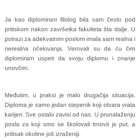
Ja kao diplomirani filolog bila sam često pod
pritiskom nakon završetka fakulteta šta dalje. U
potrazi za adekvatnim poslom imala sam realna i
nerealna očekivanja. Verovali su da ću čim
diplomiram uspeti da svoju diplomu i znanje
unovčim.
Međutim, u praksi je malo drugačija situacija.
Diploma je samo jedan stepenik koji otvara vrata
karijeri. Sve ostalo zavisi od nas. U pronalaženju
posla za koji smo se školovali trnovit je put, a
pritisak okoline još izraženiji.