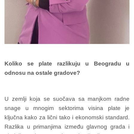
Koliko se plate razlikuju u Beogradu u
odnosu na ostale gradove?
U zemlji koja se suočava sa manjkom radne
snage u mnogim sektorima visina plate je
ključna kako za lični tako i ekonomski standard.
Razlika u primanjima između glavnog grada i