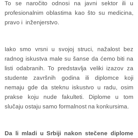
To se naročito odnosi na javni sektor ili u
profesionalnim oblastima kao što su medicina,
pravo i inženjerstvo.
Iako smo vrsni u svojoj struci, nažalost bez
radnog iskustva male su šanse da ćemo biti na
listi odabranih. To predstavlja veliki izazov za
studente završnih godina ili diplomce koji
nemaju gde da steknu iskustvo u radu, osim
prakse koju nude fakulteti. Diplome u tom
slučaju ostaju samo formalnost na konkursima.
Da li mladi u Srbiji nakon stečene diplome