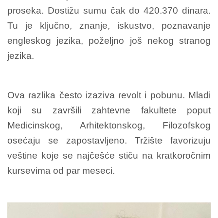
proseka. Dostižu sumu čak do 420.370 dinara.
Tu je ključno, znanje, iskustvo, poznavanje
engleskog jezika, poželjno još nekog stranog
jezika.
Ova razlika često izaziva revolt i pobunu. Mladi
koji su završili zahtevne fakultete poput
Medicinskog, Arhitektonskog, Filozofskog
osećaju se zapostavljeno. Tržišt
e
favorizuju
veštine koje se najčešće stiču na kratkoročnim
kursevima od par meseci.