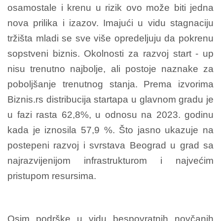
osamostale i krenu u rizik ovo može biti jedna
nova prilika i izazov. Imajući u vidu stagnaciju
tržišta mladi se sve više opredeljuju da pokrenu
sopstveni biznis. Okolnosti za razvoj start - up
nisu trenutno najbolje, ali postoje naznake za
poboljšanje trenutnog stanja. Prema izvorima
Biznis.rs distribucija startapa u glavnom gradu je
u fazi rasta 62,8%, u odnosu na 2023. godinu
kada je iznosila 57,9 %. Što jasno ukazuje na
postepeni razvoj i svrstava Beograd u grad sa
najrazvijenijom infrastrukturom i najvećim
pristupom resursima.
Osim podrške u vidu bespovratnih novčanih