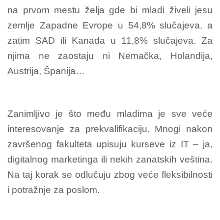
na prvom mestu želja gde bi mladi živeli jesu
zemlje Zapadne Evrope u 54,8% slučajeva, a
zatim SAD ili Kanada u 11,8% slučajeva. Za
njima ne zaostaju ni Nemačka, Holandija,
Austrija, Španija…
Zanimljivo je što među mladima je sve veće
interesovanje za prekvalifikaciju. Mnogi nakon
završenog fakulteta upisuju kurseve iz IT – ja,
digitalnog marketinga ili nekih zanatskih veština.
Na taj korak se odlučuju zbog veće fleksibilnosti
i potražnje za poslom.