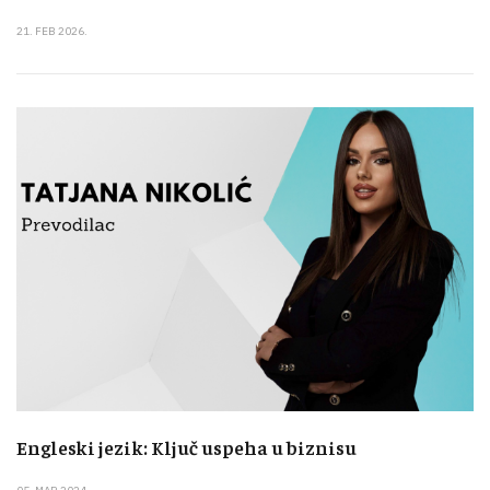
21. FEB 2026.
Engleski jezik: Ključ uspeha u biznisu