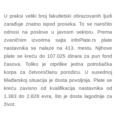
U praksi veliki broj fakultetski obrazovanih ljudi
zarađuje znatno ispod proseka. To se naročito
odnosi na poslove u javnom sektoru. Prema
zvaničnim izvorima sajta infoPlate.rs plate
nastavnika se nalaze na 413. mestu. Njihove
plate se kreću do 107.025 dinara za pun fond
časova. Toliko je otprilike jedna potrošačka
korpa za četvoročlanu porodicu. U susednoj
Mađarskoj situacija je dosta povoljnija. Plate se
kreću zavisno od kvalifikacija nastavnika od
1.383 do 2.828 evra, što je dosta lagodnije za
život.