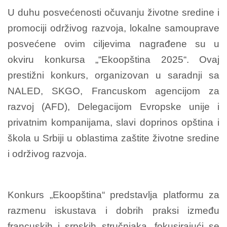
U duhu posvećenosti očuvanju životne sredine i
promociji održivog razvoja, lokalne samouprave
posvećene ovim ciljevima nagrađene su u
okviru konkursa „“Ekoopština 2025“. Ovaj
prestižni konkurs, organizovan u saradnji sa
NALED, SKGO, Francuskom agencijom za
razvoj (AFD), Delegacijom Evropske unije i
privatnim kompanijama, slavi doprinos opština i
škola u Srbiji u oblastima zaštite životne sredine
i održivog razvoja.
Konkurs „Ekoopština“ predstavlja platformu za
razmenu iskustava i dobrih praksi između
francuskih i srpskih stručnjaka, fokusirajući se