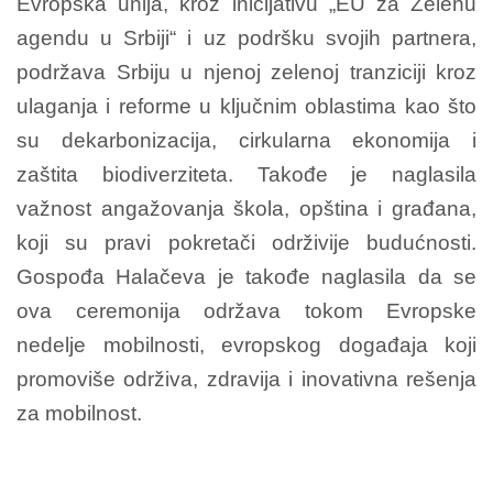
Evropska unija, kroz inicijativu „EU za Zelenu
agendu u Srbiji“ i uz podršku svojih partnera,
podržava Srbiju u njenoj zelenoj tranziciji kroz
ulaganja i reforme u ključnim oblastima kao što
su dekarbonizacija, cirkularna ekonomija i
zaštita biodiverziteta. Takođe je naglasila
važnost angažovanja škola, opština i građana,
koji su pravi pokretači održivije budućnosti.
Gospođa Halačeva je takođe naglasila da se
ova ceremonija održava tokom Evropske
nedelje mobilnosti, evropskog događaja koji
promoviše održiva, zdravija i inovativna rešenja
za mobilnost.