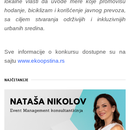
lokalne vlasti da uvode mere koje promovišu
hodanje, biciklizam i korišćenje javnog prevoza,
sa ciljem stvaranja održivijih i inkluzivnijih
urbanih sredina.
Sve informacije o konkursu dostupne su na
sajtu
www.ekoopstina.rs
NAJČITANIJE