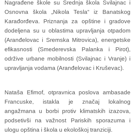
Nagrađene škole su Srednja škola Svilajnac i
Osnovna škola „Nikola Tesla“ iz Banatskog
Karađorđeva. Priznanja za opštine i gradove
dodeljena su u oblastima upravljanja otpadom
(Aranđelovac i Sremska Mitrovica), energetske
efikasnosti (Smederevska Palanka i Pirot),
održive urbane mobilnosti (Svilajnac i Vranje) i
upravljanja vodama (Aranđelovac i Kruševac).
Nataša Efimof, otpravnica poslova ambasade
Francu
ske, istakla je značaj lokalnog
angažmana u borbi protiv klimatskih izazova,
podsetivši na važnost Pariskih sporazuma i
ulogu opština i škola u ekološkoj tranziciji.