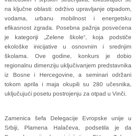
na ključne oblasti: održivo upravljanje otpadom,
vodama, urbanu mobilnost i energetsku
efikasnost zgrada. Posebna pažnja posvećena
je kategoriji „Zelene škole“, koja podstiče
ekološke inicijative u osnovnim i srednjim
školama. Ove godine, konkurs je dobio
regionalnu dimenziju uključivanjem predstavnika
iz Bosne i Hercegovine, a seminari održani
tokom aprila i maja okupili su 280 učesnika,
uključujući posetu postrojenju za otpad u Vinči.
Zamenica šefa Delegacije Evropske unije u
Srbiji, Plamena Halačeva, podsetila je da