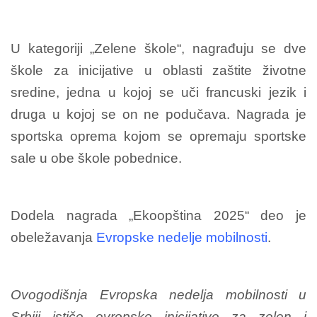
U kategoriji „Zelene škole“, nagrađuju se dve
škole za inicijative u oblasti zaštite životne
sredine, jedna u kojoj se uči francuski jezik i
druga u kojoj se on ne podučava. Nagrada je
sportska oprema kojom se opremaju sportske
sale u obe škole pobednice.
Dodela nagrada „Ekoopština 2025“ deo je
obeležavanja
Evropske nedelje mobilnosti
.
Ovogodišnja Evropska nedelja mobilnosti u
Srbiji ističe evropske inicijative za zelen i