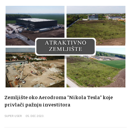
Zemljište oko Aerodroma "Nikola Tesla" koje
privlači pažnju investitora
SUPER USER
05. DEC 2023.