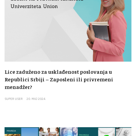
Lice zaduženo za usklađenost poslovanja u
Republici Srbiji – Zaposleni ili privremeni
menadžer?
SUPER USER
20. MAJ 2024.