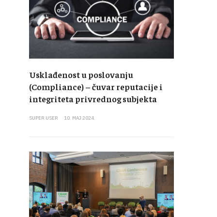
Usklađenost u poslovanju
(Compliance) – čuvar reputacije i
integriteta privrednog subjekta
SUPER USER
10. MAJ 2024.