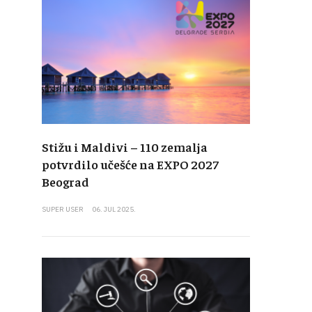
Stižu i Maldivi – 110 zemalja
potvrdilo učešće na EXPO 2027
Beograd
SUPER USER
06. JUL 2025.