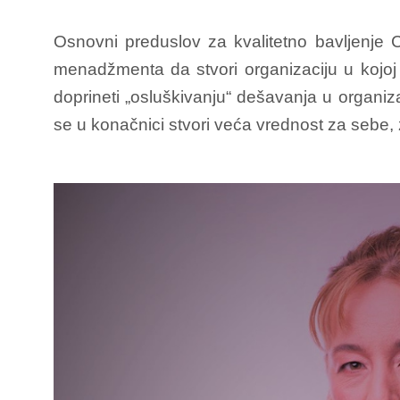
Osnovni preduslov za kvalitetno bavljenje C
menadžmenta da stvori organizaciju u kojoj 
doprineti „osluškivanju“ dešavanja u organizaci
se u konačnici stvori veća vrednost za sebe, z