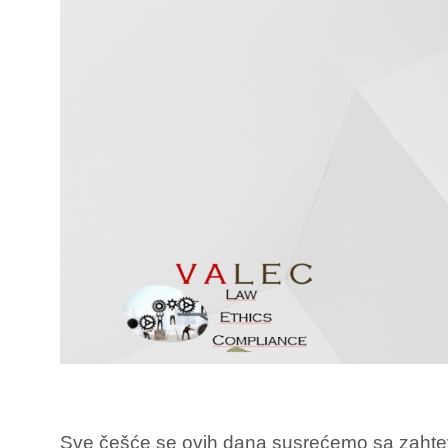
Sve češće se ovih dana susrećemo sa zahtev