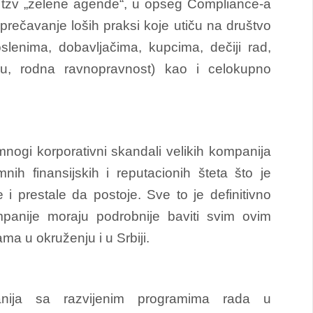
 tzv „zelene agende“, u opseg Compliance-a
sprečavanje loših praksi koje utiču na društvo
lenima, dobavljačima, kupcima, dečiji rad,
adu, rodna ravnopravnost) kao i celokupno
ogi korporativni skandali velikih kompanija
nih finansijskih i reputacionih šteta što je
 i prestale da postoje. Sve to je definitivno
panije moraju podrobnije baviti svim ovim
a u okruženju i u Srbiji.
anija sa razvijenim programima rada u