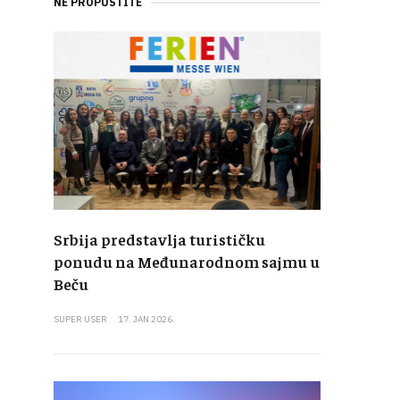
NE PROPUSTITE
Srbija predstavlja turističku
ponudu na Međunarodnom sajmu u
Beču
SUPER USER
17. JAN 2026.