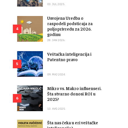
03. JUL 2025.
Usvojena Uredba o
raspodeli podsticaja za
poljoprivredu za 2026.
4
godinu
28. JAN 2026.
Veštačka inteligencija i
Patentno pravo
5
09. MAJ 2024.
Mikro vs. Makro influenseri.
Šta stvarno donosi ROI u
6
2025?
13. AVG 2025.
Šta nas čeka u eri veštačke
inteligencije?