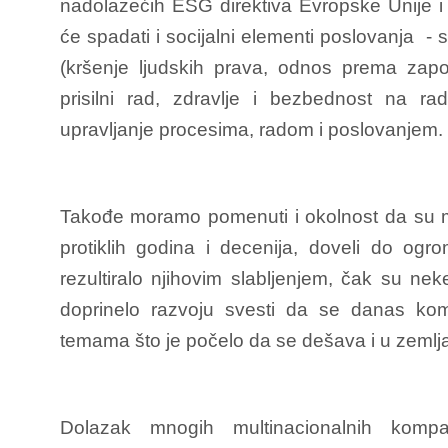
nadolazećih ESG direktiva Evropske Unije i
će spadati i socijalni elementi poslovanja - 
(kršenje ljudskih prava, odnos prema zapos
prisilni rad, zdravlje i bezbednost na r
upravljanje procesima, radom i poslovanjem.
Takođe moramo pomenuti i okolnost da su mn
protiklih godina i decenija, doveli do ogrom
rezultiralo njihovim slabljenjem, čak su neke
doprinelo razvoju svesti da se danas kom
temama što je počelo da se dešava i u zemljam
Dolazak mnogih multinacionalnih komp