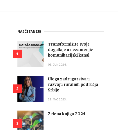
NAJČITANIJE
Transformišite svoje
događaje u nezamenjiv
1
komunikacijski kanal
05. JUN 2024.
Uloga zadrugarstva u
razvoju ruralnih područja
2
Srbije
28. MAJ 2023.
Zelena knjiga 2024
3