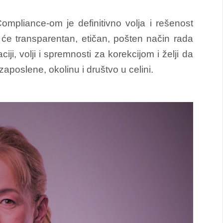
ompliance-om je definitivno volja i rešenost
će transparentan, etičan, pošten način rada
ji, volji i spremnosti za korekcijom i želji da
aposlene, okolinu i društvo u celini.