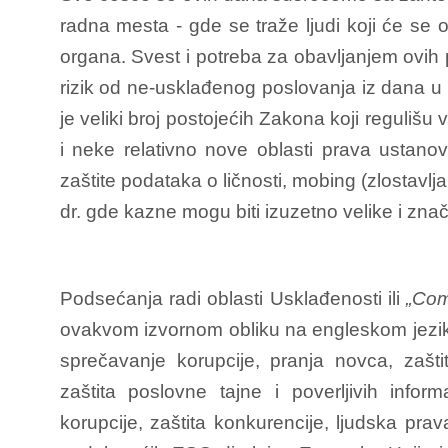
radna mesta - gde se traže ljudi koji će se o
organa. Svest i potreba za obavljanjem ovih 
rizik od ne-usklađenog poslovanja iz dana u 
je veliki broj postojećih Zakona koji reguliš
i neke relativno nove oblasti prava ustanovl
zaštite podataka o ličnosti, mobing (zlostavlj
dr. gde kazne mogu biti izuzetno velike i zna
Podsećanja radi oblasti Usklađenosti ili
„Com
ovakvom izvornom obliku na engleskom jeziku 
sprečavanje korupcije, pranja novca, zaštit
zaštita poslovne tajne i poverljivih infor
korupcije, zaštita konkurencije, ljudska pra