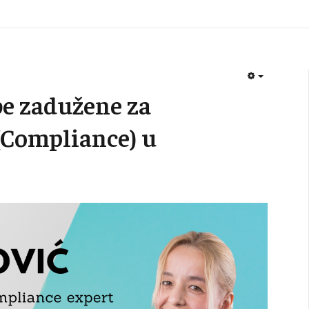
EMPTY
obe zadužene za
(Compliance) u