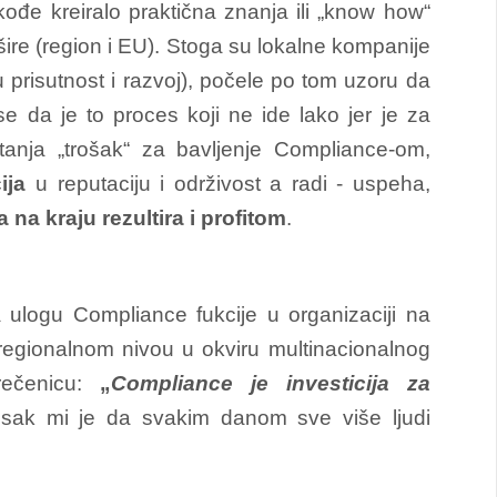
đe kreiralo praktična znanja ili „know how“
ire (region i EU). Stoga su lokalne kompanije
prisutnost i razvoj), počele po tom uzoru da
se da je to proces koji ne ide lako jer je za
nja „trošak“ za bavljenje Compliance-om,
cija
u reputaciju i održivost a radi - uspeha,
a na kraju rezultira i profitom
.
a ulogu Compliance fukcije u organizaciji na
egionalnom nivou u okviru multinacionalnog
rečenicu:
„
Compliance je investicija za
tisak mi je da svakim danom sve više ljudi