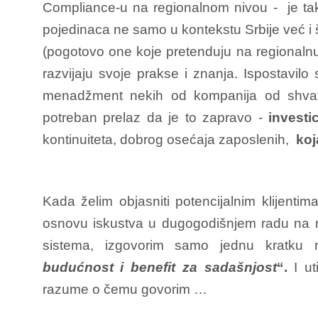
Compliance-u na regionalnom nivou - je tako
pojedinaca ne samo u kontekstu Srbije već i š
(pogotovo one koje pretenduju na regionalnu 
razvijaju svoje prakse i znanja. Ispostavilo 
menadžment nekih od kompanija od shvata
potreban prelaz da je to zapravo -
investi
kontinuiteta, dobrog osećaja zaposlenih,
koj
Kada želim objasniti potencijalnim klijentim
osnovu iskustva u dugogodišnjem radu na r
sistema, izgovorim samo jednu kratku 
budućnost i benefit za sadašnjost
“.
I u
razume o čemu govorim …