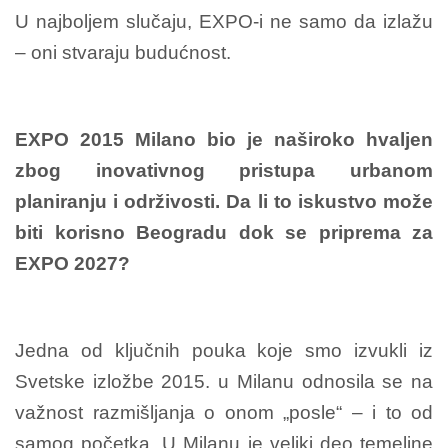
U najboljem slučaju, EXPO-i ne samo da izlažu
– oni stvaraju budućnost.
EXPO 2015 Milano bio je naširoko hvaljen
zbog inovativnog pristupa urbanom
planiranju i održivosti. Da li to iskustvo može
biti korisno Beogradu dok se priprema za
EXPO 2027?
Jedna od ključnih pouka koje smo izvukli iz
Svetske izložbe 2015. u Milanu odnosila se na
važnost razmišljanja o onom „posle“ – i to od
samog početka. U Milanu je veliki deo temeljne