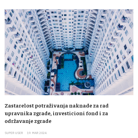
Zastarelost potraživanja naknade za rad
upravnika zgrade, investicioni fond i za
održavanje zgrade
SUPER USER
19. MAR 2024.