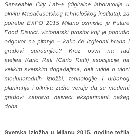
Senseable City Lab-a (digitalne laboratorije u
okviru Masačusetskog tehnološkog instituta), za
potrebe EXPO 2015 Milano osmislio je Future
Food District, vizionarski prostor koji je ponudio
odgovor na pitanje – kako će izgledati hrana i
gradovi sutrašnjice? Kroz osvrt na rad
ateljea
Karlo Rati (Carlo Ratti) asocijacije na
velikim svetskim događajima,
deli uvide o ulozi
međunarodnih izložbi, tehnologije i urbanog
planiranja i otkriva zašto veruje da su moderni
gradovi zapravo najveći eksperiment našeg
doba.
Svetska izložba u Milanu 2015. godine težila