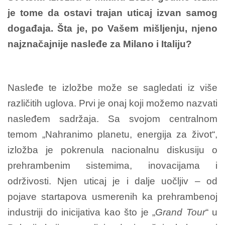
je tome da ostavi trajan uticaj izvan samog
događaja. Šta je, po Vašem mišljenju, njeno
najznačajnije nasleđe za Milano i Italiju?
Nasleđe te izložbe može se sagledati iz više
različitih uglova. Prvi je onaj koji možemo nazvati
nasleđem sadržaja. Sa svojom centralnom
temom „Nahranimo planetu, energija za život“,
izložba je pokrenula nacionalnu diskusiju o
prehrambenim sistemima, inovacijama i
održivosti. Njen uticaj je i dalje uočljiv – od
pojave startapova usmerenih ka prehrambenoj
industriji do inicijativa kao što je „
Grand Tour
“ u