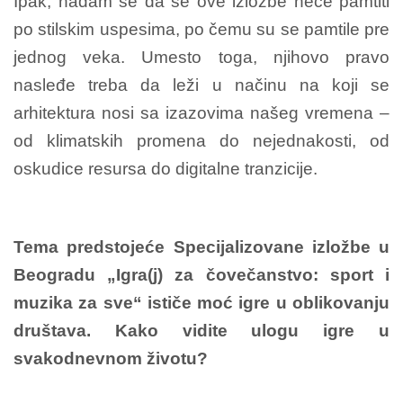
Ipak, nadam se da se ove izložbe neće pamtiti
po stilskim uspesima, po čemu su se pamtile pre
jednog veka. Umesto toga, njihovo pravo
nasleđe treba da leži u načinu na koji se
arhitektura nosi sa izazovima našeg vremena –
od klimatskih promena do nejednakosti, od
oskudice resursa do digitalne tranzicije.
Tema predstojeće Specijalizovane izložbe u
Beogradu „Igra(j) za čovečanstvo: sport i
muzika za sve“ ističe moć igre u oblikovanju
društava. Kako vidite ulogu igre u
svakodnevnom životu?