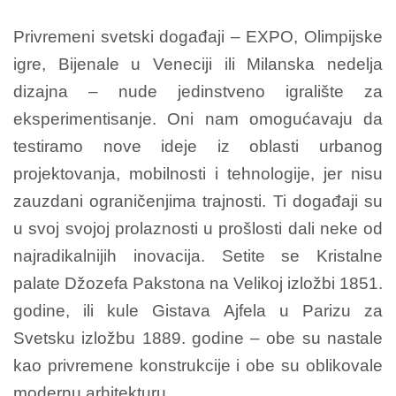
Privremeni svetski događaji – EXPO, Olimpijske
igre, Bijenale u Veneciji ili Milanska nedelja
dizajna – nude jedinstveno igralište za
eksperimentisanje. Oni nam omogućavaju da
testiramo nove ideje iz oblasti urbanog
projektovanja, mobilnosti i tehnologije, jer nisu
zauzdani ograničenjima trajnosti. Ti događaji su
u svoj svojoj prolaznosti u prošlosti dali neke od
najradikalnijih inovacija. Setite se Kristalne
palate Džozefa Pakstona na Velikoj izložbi 1851.
godine, ili kule Gistava Ajfela u Parizu za
Svetsku izložbu 1889. godine – obe su nastale
kao privremene konstrukcije i obe su oblikovale
modernu arhitekturu.