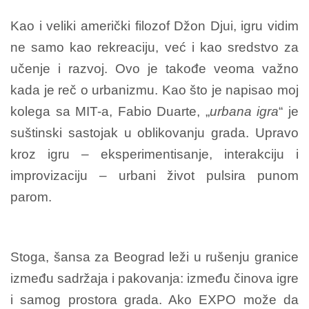
Kao i veliki američki filozof Džon Djui, igru vidim
ne samo kao rekreaciju, već i kao sredstvo za
učenje i razvoj. Ovo je takođe veoma važno
kada je reč o urbanizmu. Kao što je napisao moj
kolega sa MIT-a, Fabio Duarte, „
urbana igra
“ je
suštinski sastojak u oblikovanju grada. Upravo
kroz igru – eksperimentisanje, interakciju i
improvizaciju – urbani život pulsira punom
parom.
Stoga, šansa za Beograd leži u rušenju granice
između sadržaja i pakovanja: između činova igre
i samog prostora grada. Ako EXPO može da