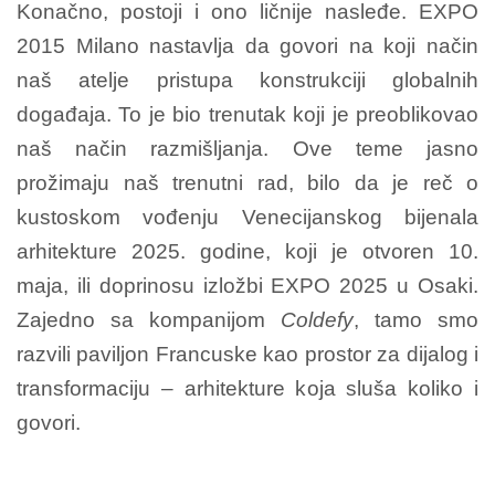
Konačno, postoji i ono ličnije nasleđe. EXPO
2015 Milano nastavlja da govori na koji način
naš atelje pristupa konstrukciji globalnih
događaja. To je bio trenutak koji je preoblikovao
naš način razmišljanja. Ove teme jasno
prožimaju naš trenutni rad, bilo da je reč o
kustoskom vođenju Venecijanskog bijenala
arhitekture 2025. godine, koji je otvoren 10.
maja, ili doprinosu izložbi EXPO 2025 u Osaki.
Zajedno sa kompanijom
Coldefy
, tamo smo
razvili paviljon Francuske kao prostor za dijalog i
transformaciju – arhitekture koja sluša koliko i
govori.