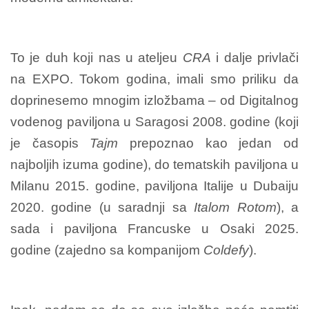
To je duh koji nas u ateljeu
CRA
i dalje privlači
na EXPO. Tokom godina, imali smo priliku da
doprinesemo mnogim izložbama – od Digitalnog
vodenog paviljona u Saragosi 2008. godine (koji
je časopis
Tajm
prepoznao kao jedan od
najboljih izuma godine), do tematskih paviljona u
Milanu 2015. godine, paviljona Italije u Dubaiju
2020. godine (u saradnji sa
Italom Rotom
), a
sada i paviljona Francuske u Osaki 2025.
godine (zajedno sa kompanijom
Coldefy
).