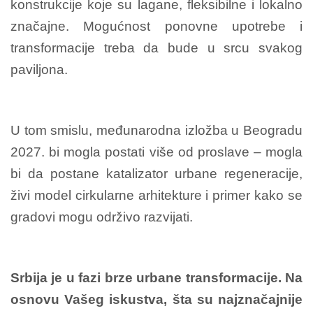
konstrukcije koje su lagane, fleksibilne i lokalno
značajne. Mogućnost ponovne upotrebe i
transformacije treba da bude u srcu svakog
paviljona.
U tom smislu, međunarodna izložba u Beogradu
2027. bi mogla postati više od proslave – mogla
bi da postane katalizator urbane regeneracije,
živi model cirkularne arhitekture i primer kako se
gradovi mogu održivo razvijati.
Srbija je u fazi brze urbane transformacije. Na
osnovu Vašeg iskustva, šta su najznačajnije