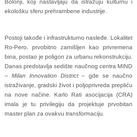
Bolonji, koji nastavljaju da istražuju kulturnu i
ekološku sferu prehrambene industrije.
Postoji takođe i infrastrukturno nasleđe. Lokalitet
Ro-Pero, prvobitno zamišljen kao privremena
bina, postao je poligon za urbanu rekonstrukciju.
Danas predstavlja sedište naučnog centra MIND
–
Milan Innovation District
– gde se naučno
istraživanje, gradski život i poljoprivreda prepliću
na nove načine. Karlo Rati asocijacija (CRA)
imala je tu privilegiju da projektuje prvobitan
master plan za ovakvu transformaciju.