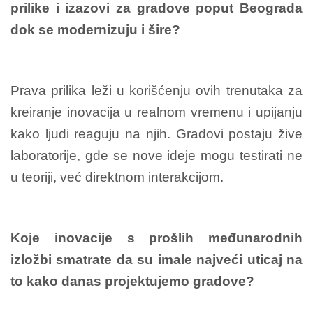
prilike i izazovi za gradove poput Beograda
dok se modernizuju i šire?
Prava prilika leži u korišćenju ovih trenutaka za
kreiranje inovacija u realnom vremenu i upijanju
kako ljudi reaguju na njih. Gradovi postaju žive
laboratorije, gde se nove ideje mogu testirati ne
u teoriji, već direktnom interakcijom.
Koje inovacije s prošlih međunarodnih
izložbi smatrate da su imale najveći uticaj na
to kako danas projektujemo gradove?