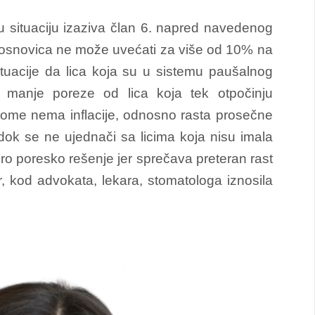
u situaciju izaziva član 6. napred navedenog
a osnovica ne može uvećati za više od 10% na
tuacije da lica koja su u sistemu paušalnog
 manje poreze od lica koja tek otpočinju
 kome nema inflacije, odnosno rasta prosečne
ok se ne ujednači sa licima koja nisu imala
bro poresko rešenje jer sprečava preteran rast
 kod advokata, lekara, stomatologa iznosila