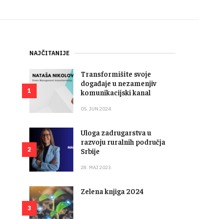
NAJČITANIJE
Transformišite svoje
događaje u nezamenjiv
1
komunikacijski kanal
05. JUN 2024.
Uloga zadrugarstva u
razvoju ruralnih područja
2
Srbije
28. MAJ 2023.
Zelena knjiga 2024
3