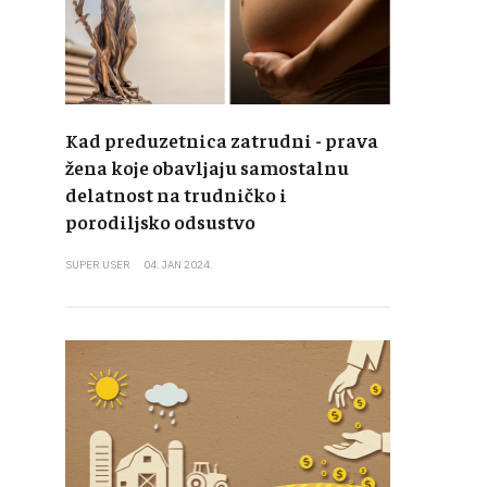
Kad preduzetnica zatrudni - prava
žena koje obavljaju samostalnu
delatnost na trudničko i
porodiljsko odsustvo
SUPER USER
04. JAN 2024.