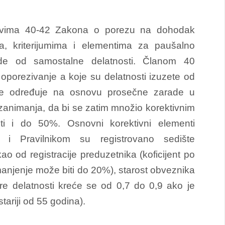
novima 40-42 Zakona o porezu na dohodak
, kriterijumima i elementima za paušalno
de od samostalne delatnosti. Članom 40
oporezivanje a koje su delatnosti izuzete od
se određuje na osnovu prosečne zarade u
m zanimanja, da bi se zatim množio korektivnim
ti i do 50%. Osnovni korektivni elementi
i Pravilnikom su registrovano sedište
ao od registracije preduzetnika (koficijent po
njenje može biti do 20%), starost obveznika
re delatnosti kreće se od 0,7 do 0,9 ako je
ariji od 55 godina).