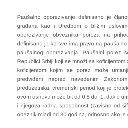
Paušalno oporezivanje definisano je čla
građana kao i Uredbom o bližim uslovima
oporezivanje obveznika poreza na priho
definisano je ko sve ima pravo na paušalno 
paušalnog oporezivanja. Paušalni porez 
Republici Srbiji koji se množi sa koficijento
koficijentom kojim se porez može umanji
predviđeni napred navedenim Zakonom 
preduzetnika, vremenski period koji je protek
ovom osnovu može bit od 0,8 do 1, dakle uma
i njegova radna sposobnost (zavisno od šif
obeznik mlađi od 30 godina, odnosno ako je st