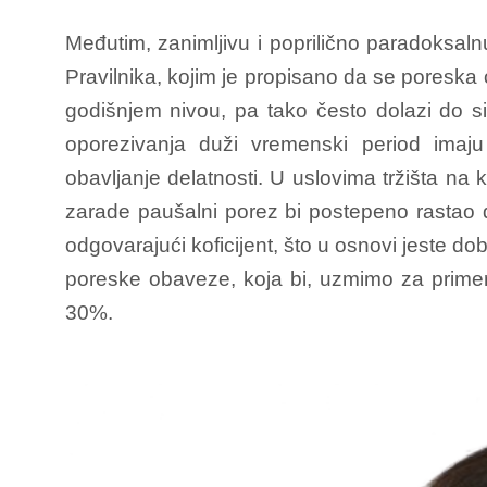
Međutim, zanimljivu i poprilično paradoksaln
Pravilnika, kojim je propisano da se poresk
godišnjem nivou, pa tako često dolazi do si
oporezivanja duži vremenski period imaju
obavljanje delatnosti. U uslovima tržišta na
zarade paušalni porez bi postepeno rastao d
odgovarajući koficijent, što u osnovi jeste do
poreske obaveze, koja bi, uzmimo za primer,
30%.