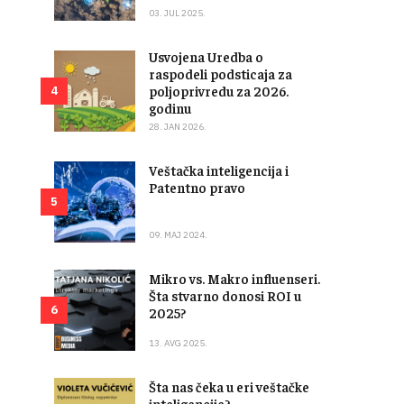
03. JUL 2025.
Usvojena Uredba o
raspodeli podsticaja za
poljoprivredu za 2026.
4
godinu
28. JAN 2026.
Veštačka inteligencija i
Patentno pravo
5
09. MAJ 2024.
Mikro vs. Makro influenseri.
Šta stvarno donosi ROI u
6
2025?
13. AVG 2025.
Šta nas čeka u eri veštačke
inteligencije?