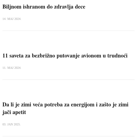
Biljnom ishranom do zdravlja dece
14. MAJ 2024.
11 saveta za bezbrižno putovanje avionom u trudnoći
11. MAJ 2024.
Da li je zimi veća potreba za energijom i zašto je zimi
jači apetit
03. JAN 2025.