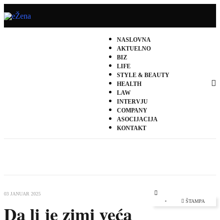
NASLOVNA
AKTUELNO
BIZ
LIFE
STYLE & BEAUTY
HEALTH
LAW
INTERVJU
COMPANY
ASOCIJACIJA
KONTAKT
EMPTY
03 JANUAR 2025
ŠTAMPA
Da li je zimi veća