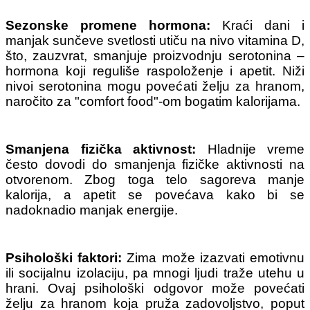
Sezonske promene hormona:
Kraći dani i
manjak sunčeve svetlosti utiču na nivo vitamina D,
što, zauzvrat, smanjuje proizvodnju serotonina –
hormona koji reguliše raspoloženje i apetit. Niži
nivoi serotonina mogu povećati želju za hranom,
naročito za "comfort food"-om bogatim kalorijama.
Smanjena fizička aktivnost:
Hladnije vreme
često dovodi do smanjenja fizičke aktivnosti na
otvorenom. Zbog toga telo sagoreva manje
kalorija, a apetit se povećava kako bi se
nadoknadio manjak energije.
Psihološki faktori:
Zima može izazvati emotivnu
ili socijalnu izolaciju, pa mnogi ljudi traže utehu u
hrani. Ovaj psihološki odgovor može povećati
želju za hranom koja pruža zadovoljstvo, poput