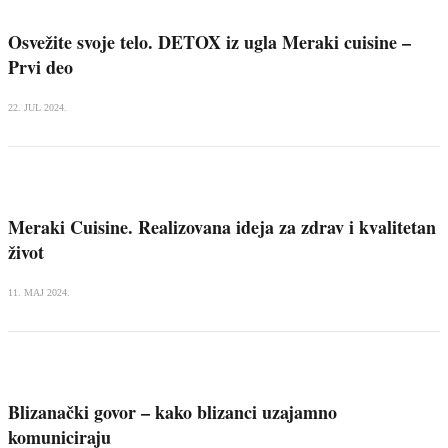
Osvežite svoje telo. DETOX iz ugla Meraki cuisine –
Prvi deo
22. JUL 2024.
Meraki Cuisine. Realizovana ideja za zdrav i kvalitetan
život
11. MAJ 2024.
Blizanački govor – kako blizanci uzajamno
komuniciraju