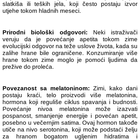
slatkiša ili teških jela, koji često postaju izvor
utjehe tokom hladnih meseci.
Prirodni biološki odgovori:
Neki istraživači
veruju da je povećanje apetita tokom zime
evolucijski odgovor na teže uslove života, kada su
zalihe hrane bile ograničene. Konzumiranje više
hrane tokom zime moglo je pomoći ljudima da
prežive do proleća.
Povezanost sa melatoninom:
Zimi, kako dani
postaju kraći, telo proizvodi više melatonina,
hormona koji reguliše ciklus spavanja i budnosti.
Povećanje nivoa melatonina može izazvati
pospanost, smanjenje energije i povećan apetit,
posebno u večernjim satima. Ovaj hormon takođe
utiče na nivo serotonina, koji može podstaći želju
za hranom bogatom ugljenim hidratima i