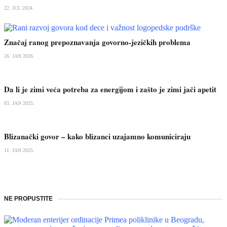
22. JUL 2024.
Značaj ranog prepoznavanja govorno-jezičkih problema
26. JAN 2026.
Da li je zimi veća potreba za energijom i zašto je zimi jači apetit
03. JAN 2025.
Blizanački govor – kako blizanci uzajamno komuniciraju
11. JAN 2025.
NE PROPUSTITE