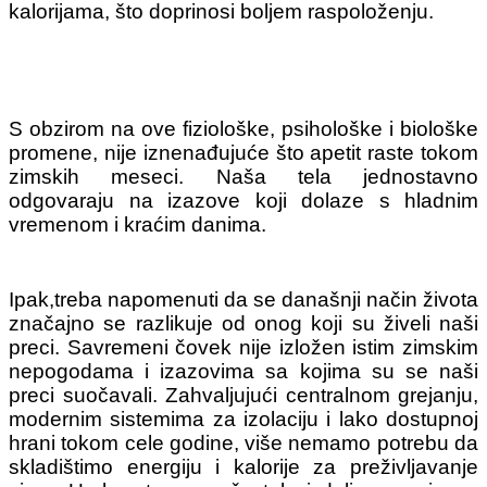
kalorijama, što doprinosi boljem raspoloženju.
S obzirom na ove fiziološke, psihološke i biološke
promene, nije iznenađujuće što apetit raste tokom
zimskih meseci. Naša tela jednostavno
odgovaraju na izazove koji dolaze s hladnim
vremenom i kraćim danima.
Ipak,treba napomenuti da se današnji način života
značajno se razlikuje od onog koji su živeli naši
preci. Savremeni čovek nije izložen istim zimskim
nepogodama i izazovima sa kojima su se naši
preci suočavali. Zahvaljujući centralnom grejanju,
modernim sistemima za izolaciju i lako dostupnoj
hrani tokom cele godine, više nemamo potrebu da
skladištimo energiju i kalorije za preživljavanje