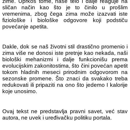
zime. Uprkos tome, naše telo i dalje reaguje na
sličan način kao što je to činilo u prošlim
vremenima, zbog čega zima može izazvati iste
fiziološke i biološke odgovore koji podstiču
povećanje apetita.
Dakle, dok se naš životni stil drastično promenio i
zima više ne donosi iste pretnje kao nekada, naši
biološki mehanizmi i dalje funkcionišu prema
evolucijskim zakonitostima, što čini povećan apetit
tokom hladnih meseci prirodnim odgovorom na
sezonske promene. Što znaci da svakako treba
redukovati ili pripaziti na ono što jedemo I kalorije
koje unosimo.
Ovaj tekst ne predstavlja pravni savet, već stav
autora, ne uvek i uređivačku politiku portala.