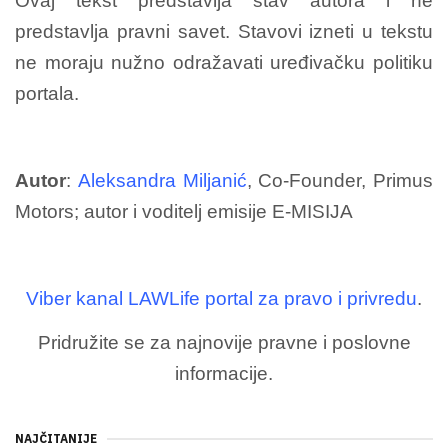
Ovaj tekst predstavlja stav autora i ne
predstavlja pravni savet. Stavovi izneti u tekstu
ne moraju nužno odražavati uređivačku politiku
portala.
Autor
:
Aleksandra Miljanić
, Co-Founder, Primus
Motors; autor i voditelj emisije E-MISIJA
Viber kanal LAWLife portal za pravo i privredu
.
Pridružite se za najnovije pravne i poslovne
informacije.
NAJČITANIJE