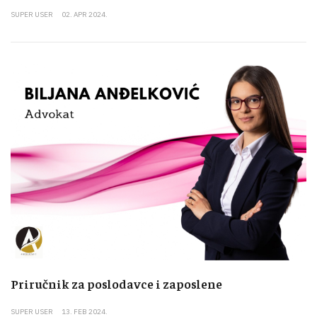
SUPER USER
02. APR 2024.
Priručnik za poslodavce i zaposlene
SUPER USER
13. FEB 2024.