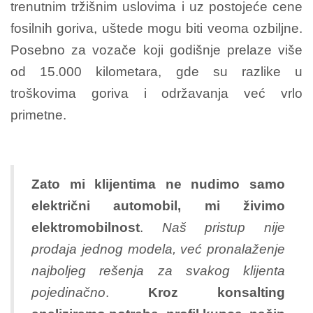
trenutnim tržišnim uslovima i uz postojeće cene
fosilnih goriva, uštede mogu biti veoma ozbiljne.
Posebno za vozače koji godišnje prelaze više
od 15.000 kilometara, gde su razlike u
troškovima goriva i održavanja već vrlo
primetne.
Zato mi klijentima ne nudimo samo
električni automobil, mi živimo
elektromobilnost
.
Naš pristup nije
prodaja jednog modela, već pronalaženje
najboljeg rešenja za svakog klijenta
pojedinačno
.
Kroz konsalting