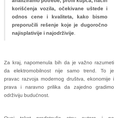
analiziramo potrebe, profil kupca, način
korišćenja vozila, očekivane uštede i
odnos cene i kvaliteta, kako bismo
preporučili rešenje koje je dugoročno
najisplativije i najodrživije
.
Za kraj, napomenula bih da je važno razumeti
da elektromobilnost nije samo trend. To je
pravac razvoja modernog društva, ekonomije i
prava i naravno prilika da zajedno gradimo
održiviju budućnost.