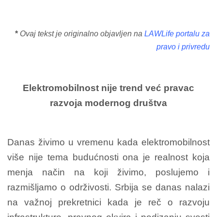
*
Ovaj tekst je originalno objavljen na
LAWLife portalu za
pravo i privredu
Elektromobilnost nije trend već pravac
razvoja modernog društva
Danas živimo u vremenu kada elektromobilnost
više nije tema budućnosti ona je realnost koja
menja način na koji živimo, poslujemo i
razmišljamo o održivosti. Srbija se danas nalazi
na važnoj prekretnici kada je reč o razvoju