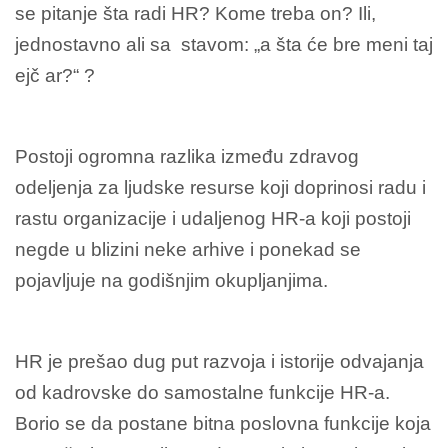
se pitanje šta radi HR? Kome treba on? Ili,
jednostavno ali sa stavom: „a šta će bre meni taj
ejč ar?“ ?
Postoji ogromna razlika između zdravog
odeljenja za ljudske resurse koji doprinosi radu i
rastu organizacije i udaljenog HR-a koji postoji
negde u blizini neke arhive i ponekad se
pojavljuje na godišnjim okupljanjima.
HR je prešao dug put razvoja i istorije odvajanja
od kadrovske do samostalne funkcije HR-a.
Borio se da postane bitna poslovna funkcije koja