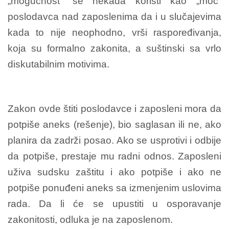
„mogućnost“ se nekada koristi kao „moć“
poslodavca nad zaposlenima da i u slučajevima
kada to nije neophodno, vrši raspoređivanja,
koja su formalno zakonita, a suštinski sa vrlo
diskutabilnim motivima.
Zakon ovde štiti poslodavce i zaposleni mora da
potpiše aneks (rešenje), bio saglasan ili ne, ako
planira da zadrži posao. Ako se usprotivi i odbije
da potpiše, prestaje mu radni odnos. Zaposleni
uživa sudsku zaštitu i ako potpiše i ako ne
potpiše ponuđeni aneks sa izmenjenim uslovima
rada. Da li će se upustiti u osporavanje
zakonitosti, odluka je na zaposlenom.