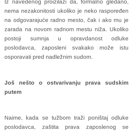
Iz navedenog proizilazi da, formalno gledano,
nema nezakonitosti ukoliko je neko raspoređen
na odgovarajuće radno mesto, čak i ako mu je
zarada na novom radnom mestu niža. Ukoliko
postoji sumnja u opravdanost odluke
poslodavca, zaposleni svakako može istu
osporavati pred nadležnim sudom.
Još nešto o ostvarivanju prava sudskim
putem
Naime, kada se tužbom traži poništaj odluke
poslodavca, zaštita prava zaposlenog se