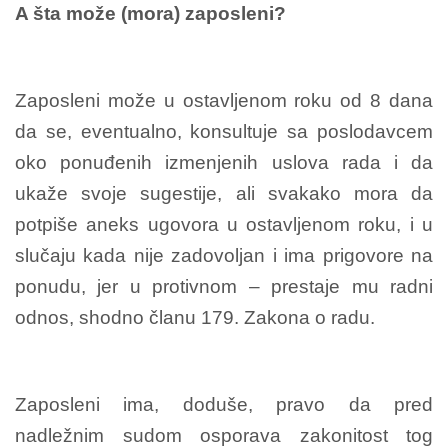
A šta može (mora) zaposleni?
Zaposleni može u ostavljenom roku od 8 dana
da se, eventualno, konsultuje sa poslodavcem
oko ponuđenih izmenjenih uslova rada i da
ukaže svoje sugestije, ali svakako mora da
potpiše aneks ugovora u ostavljenom roku, i u
slučaju kada nije zadovoljan i ima prigovore na
ponudu, jer u protivnom – prestaje mu radni
odnos, shodno članu 179. Zakona o radu.
Zaposleni ima, doduše, pravo da pred
nadležnim sudom osporava zakonitost tog