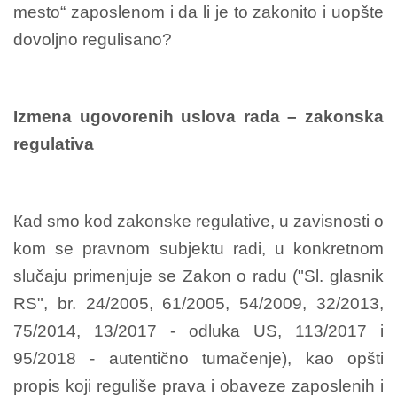
mesto“ zaposlenom i da li je to zakonito i uopšte
dovoljno regulisano?
Izmena ugovorenih uslova rada – zakonska
regulativa
Кad smo kod zakonske regulative, u zavisnosti o
kom se pravnom subjektu radi, u konkretnom
slučaju primenjuje se Zakon o radu ("Sl. glasnik
RS", br. 24/2005, 61/2005, 54/2009, 32/2013,
75/2014, 13/2017 - odluka US, 113/2017 i
95/2018 - autentično tumačenje), kao opšti
propis koji reguliše prava i obaveze zaposlenih i