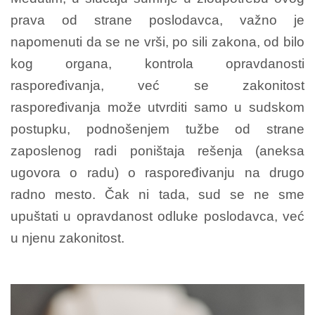
prava od strane poslodavca, važno je
napomenuti da se ne vrši, po sili zakona, od bilo
kog organa, kontrola opravdanosti
raspoređivanja, već se zakonitost
raspoređivanja može utvrditi samo u sudskom
postupku, podnošenjem tužbe od strane
zaposlenog radi poništaja rešenja (aneksa
ugovora o radu) o raspoređivanju na drugo
radno mesto. Čak ni tada, sud se ne sme
upuštati u opravdanost odluke poslodavca, već
u njenu zakonitost.