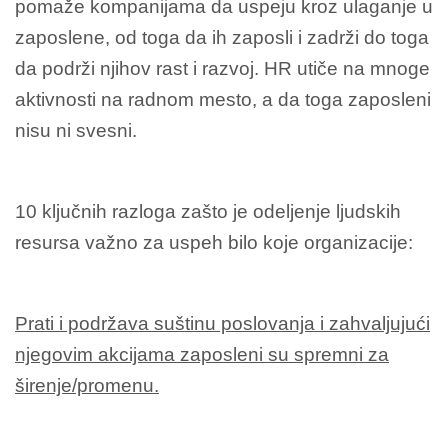
pomaže kompanijama da uspeju kroz ulaganje u
zaposlene, od toga da ih zaposli i zadrži do toga
da podrži njihov rast i razvoj. HR utiče na mnoge
aktivnosti na radnom mesto, a da toga zaposleni
nisu ni svesni.
10 ključnih razloga zašto je odeljenje ljudskih
resursa važno za uspeh bilo koje organizacije:
Prati i podržava suštinu poslovanja i zahvaljujući
njegovim akcijama zaposleni su spremni za
širenje/promenu.