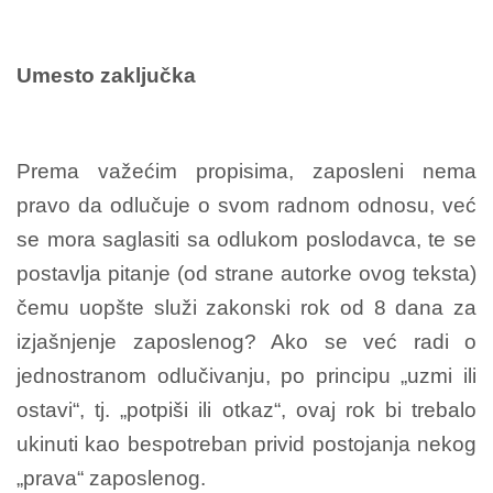
Umesto zaključka
Prema važećim propisima, zaposleni nema
pravo da odlučuje o svom radnom odnosu, već
se mora saglasiti sa odlukom poslodavca, te se
postavlja pitanje (od strane autorke ovog teksta)
čemu uopšte služi zakonski rok od 8 dana za
izjašnjenje zaposlenog? Ako se već radi o
jednostranom odlučivanju, po principu „uzmi ili
ostavi“, tj. „potpiši ili otkaz“, ovaj rok bi trebalo
ukinuti kao bespotreban privid postojanja nekog
„prava“ zaposlenog.