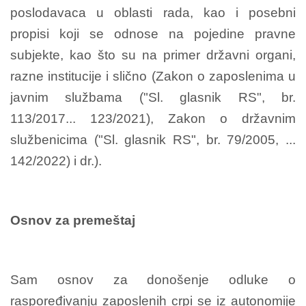
poslodavaca u oblasti rada, kao i posebni
propisi koji se odnose na pojedine pravne
subjekte, kao što su na primer državni organi,
razne institucije i slično (Zakon o zaposlenima u
javnim službama ("Sl. glasnik RS", br.
113/2017... 123/2021), Zakon o državnim
službenicima ("Sl. glasnik RS", br. 79/2005, ...
142/2022) i dr.).
Osnov za premeštaj
Sam osnov za donošenje odluke o
raspoređivanju zaposlenih crpi se iz autonomije