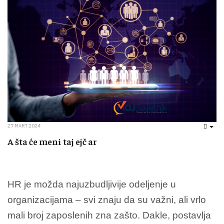
27 MART 2024
EMP
A šta će meni taj ejč ar
HR je možda najuzbudljivije odeljenje u
organizacijama – svi znaju da su važni, ali vrlo
mali broj zaposlenih zna zašto. Dakle, postavlja