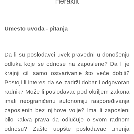
Heraklit
Umesto uvoda - pitanja
Da li su poslodavci uvek pravedni u donošenju
odluka koje se odnose na zaposlene? Da li je
krajnji cilj samo ostvarivanje što veće dobiti?
Postoji li interes da se zadrži dobar i odgovoran
radnik? Može li poslodavac pod okriljem zakona
imati neograničenu autonomiju raspoređivanja
zaposlenih bez njihove volje? Ima li zaposleni
bilo kakva prava da odlučuje o svom radnom
odnosu? Zašto uopšte poslodavac „menja