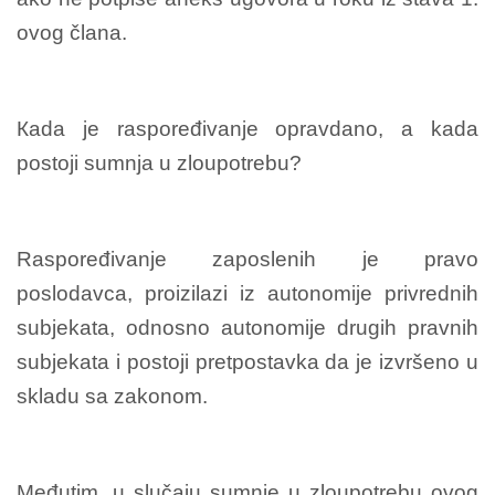
ovog člana.
Кada je raspoređivanje opravdano, a kada
postoji sumnja u zloupotrebu?
Raspoređivanje zaposlenih je pravo
poslodavca, proizilazi iz autonomije privrednih
subjekata, odnosno autonomije drugih pravnih
subjekata i postoji pretpostavka da je izvršeno u
skladu sa zakonom.
Međutim, u slučaju sumnje u zloupotrebu ovog