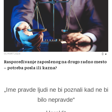
01 MART 2024
EMP
Raspoređivanje zaposlenog na drugo radno mesto
– potreba posla ili kazna?
„Ime pravde ljudi ne bi poznali kad ne bi
bilo nepravde“