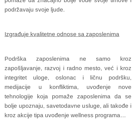
pomaže da značajno bolje vode svoje timove i
podržavaju svoje ljude.
Izgrađuje kvalitetne odnose sa zaposlenima
Podrška zaposlenima ne samo kroz
zapošljavanje, razvoj i radno mesto, već i kroz
integritet uloge, oslonac i ličnu podršku,
medijacije u konfliktima, uvođenje nove
tehnologije koja pomaže zaposlenima da se
bolje upoznaju, savetodavne usluge, ali takođe i
kroz akcije tipa uvođenje wellness programa…