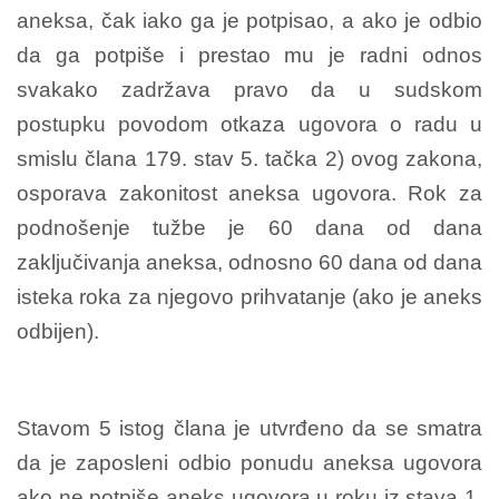
aneksa, čak iako ga je potpisao, a ako je odbio
da ga potpiše i prestao mu je radni odnos
svakako zadržava pravo da u sudskom
postupku povodom otkaza ugovora o radu u
smislu člana 179. stav 5. tačka 2) ovog zakona,
osporava zakonitost aneksa ugovora. Rok za
podnošenje tužbe je 60 dana od dana
zaključivanja aneksa, odnosno 60 dana od dana
isteka roka za njegovo prihvatanje (ako je aneks
odbijen).
Stavom 5 istog člana je utvrđeno da se smatra
da je zaposleni odbio ponudu aneksa ugovora
ako ne potpiše aneks ugovora u roku iz stava 1.