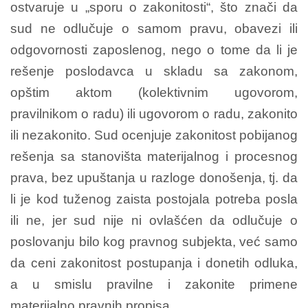
ostvaruje u „sporu o zakonitosti“, što znači da
sud ne odlučuje o samom pravu, obavezi ili
odgovornosti zaposlenog, nego o tome da li je
rešenje poslodavca u skladu sa zakonom,
opštim aktom (kolektivnim ugovorom,
pravilnikom o radu) ili ugovorom o radu, zakonito
ili nezakonito. Sud ocenjuje zakonitost pobijanog
rešenja sa stanovišta materijalnog i procesnog
prava, bez upuštanja u razloge donošenja, tj. da
li je kod tuženog zaista postojala potreba posla
ili ne, jer sud nije ni ovlašćen da odlučuje o
poslovanju bilo kog pravnog subjekta, već samo
da ceni zakonitost postupanja i donetih odluka,
a u smislu pravilne i zakonite primene
materijalno pravnih propisa.