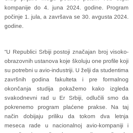
kompanije do 4. juna 2024. godine. Program
počinje 1. jula, a završava se 30. avgusta 2024.
godine.
“U Republici Srbiji postoji značajan broj visoko-
obrazovnih ustanova koje školuju one profile koji
su potrebni u avio-industriji. U želji da studentima
završnih godina fakulteta i pre formalnog
okončanja studija pokažemo kako izgleda
svakodnevni rad u Er Srbiji, odlučili smo da
pokrenemo program plaćene prakse. Na taj
način dobijaju priliku da tokom dva letnja
meseca rade u nacionalnoj avio-kompaniji i