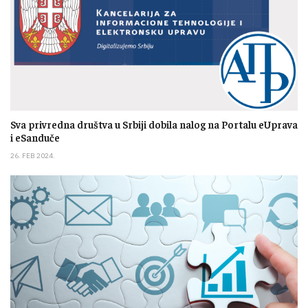
Sva privredna društva u Srbiji dobila nalog na Portalu eUprava
i eSanduče
26. FEB 2024.