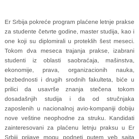
Er Srbija pokreće program plaćene letnje prakse
za studente četvrte godine, master studija, kao i
one koji su diplomirali u proteklih šest meseci.
Tokom dva meseca trajanja prakse, izabrani
studenti iz oblasti saobraćaja, mašinstva,
ekonomije, prava, organizacionih nauka,
bezbednosti i drugih srodnih fakulteta, biće u
prilici da usavrše znanja stečena tokom
dosadašnjih studija i da od stručnjaka
zaposlenih u nacionalnoj avio-kompaniji dobiju
nove veštine neophodne za struku. Kandidati
zainteresovani za plaćenu letnju praksu u Er
Srbiji prijave mogu podneti putem veb sajta