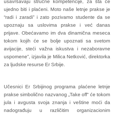
usavršavaju stručne kompetencije, za šta će
ujedno biti i plaćeni. Moto naše letnje prakse je
“radi i zaradi” i zato pozivamo studente da se
upoznaju sa uslovima prakse i već danas
prijave. Obećavamo im dva dinamična meseca
tokom kojih će se bolje upoznati sa svetom
avijacije, steći važna iskustva i nezaboravne
uspomene”, izjavila je Milica Netković, direktorka
za ljudske resurse Er Srbije.
Učesnici Er Srbijinog programa plaćene letnje
prakse simbolično nazvanog „Take off“ će tokom
jula i avgusta svoja znanja i veštine moći da
nadograđuju u različitim organizacionim