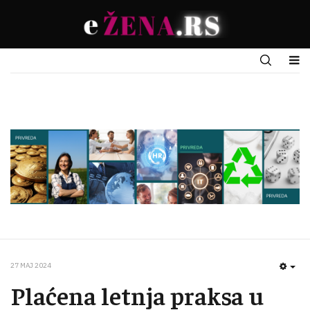
27 MAJ 2024
EMP
Plaćena letnja praksa u