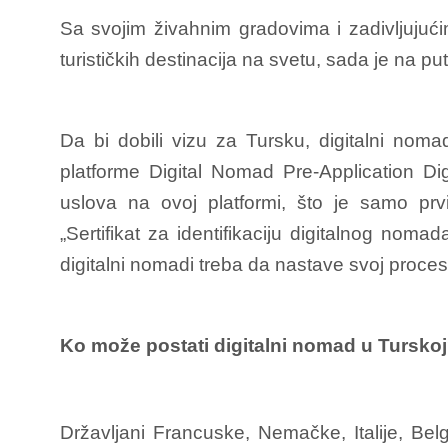
Sa svojim živahnim gradovima i zadivljujuć
turističkih destinacija na svetu, sada je na p
Da bi dobili vizu za Tursku, digitalni nom
platforme Digital Nomad Pre-Application D
uslova na ovoj platformi, što je samo prvi
„Sertifikat za identifikaciju digitalnog nomad
digitalni nomadi treba da nastave svoj proces 
Ko može postati digitalni nomad u Tursko
Državljani Francuske, Nemačke, Italije, Bel