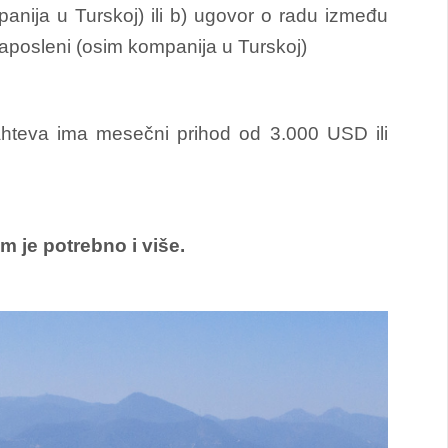
nija u Turskoj) ili b) ugovor o radu između
aposleni (osim kompanija u Turskoj)
hteva ima mesečni prihod od 3.000 USD ili
m je potrebno i više
.