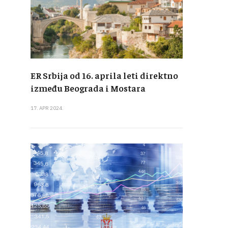
ER Srbija od 16. aprila leti direktno
između Beograda i Mostara
17. APR 2024.