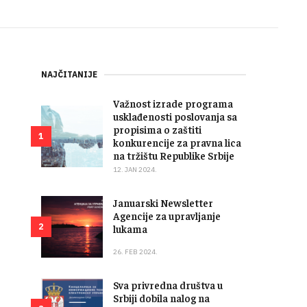
NAJČITANIJE
Važnost izrade programa
usklađenosti poslovanja sa
propisima o zaštiti
1
konkurencije za pravna lica
na tržištu Republike Srbije
12. JAN 2024.
Januarski Newsletter
Agencije za upravljanje
2
lukama
26. FEB 2024.
Sva privredna društva u
Srbiji dobila nalog na