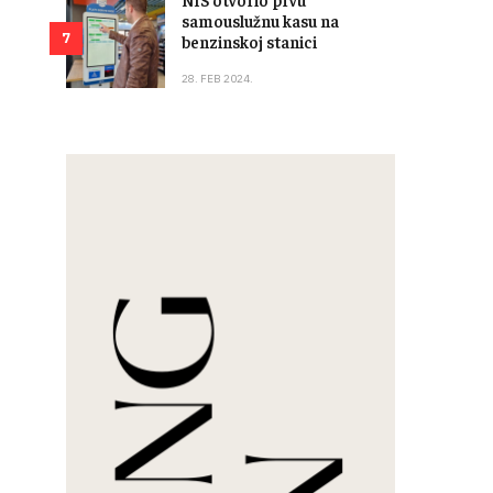
samouslužnu kasu na
7
benzinskoj stanici
28. FEB 2024.