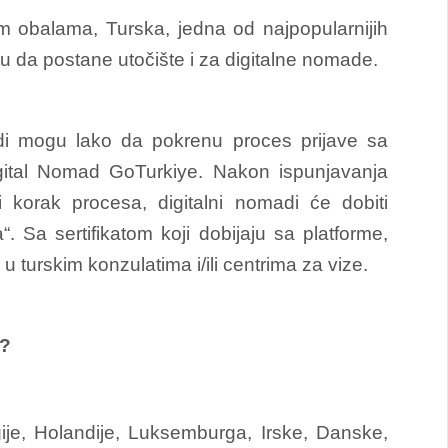
im obalama, Turska, jedna od najpopularnijih
utu da postane utočište i za digitalne nomade.
adi mogu lako da pokrenu proces prijave sa
igital Nomad GoTurkiye. Nakon ispunjavanja
 korak procesa, digitalni nomadi će dobiti
a“. Sa sertifikatom koji dobijaju sa platforme,
u turskim konzulatima i/ili centrima za vize.
j?
gije, Holandije, Luksemburga, Irske, Danske,