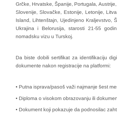
Grčke, Hrvatske, Španije, Portugala, Austrij
Slovenije, Slovačke, Estonije, Letonije, Lit
Island, Lihtenštajn, Ujedinjeno Kraljevstvo
Ukrajina i Belorusija, starosti 21-55 go
nomadsku vizu u Turskoj.
Da biste dobili sertifikat za identifikaciju d
dokumente nakon registracije na platformi:
• Putna isprava/pasoš važi najmanje šest me
• Diploma o visokom obrazovanju ili dokumen
• Dokument koji pokazuje da podnosilac zahte