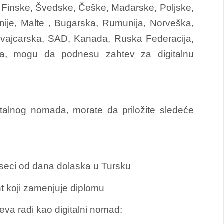
e, Finske, Švedske, Češke, Mađarske, Poljske,
vanije, Malte , Bugarska, Rumunija, Norveška,
, Švajcarska, SAD, Kanada, Ruska Federacija,
dina, mogu da podnesu zahtev za digitalnu
igitalnog nomada, morate da priložite sledeće
seci od dana dolaska u Tursku
t koji zamenjuje diplomu
va radi kao digitalni nomad: