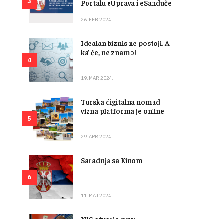
3
Portalu eUprava i eSanduče
26. FEB 2024.
Idealan biznis ne postoji. A
ka’ će, ne znamo!
4
19. MAR 2024.
Turska digitalna nomad
vizna platforma je online
5
29. APR 2024.
Saradnja sa Kinom
6
11. MAJ 2024.
NIS otvorio prvu