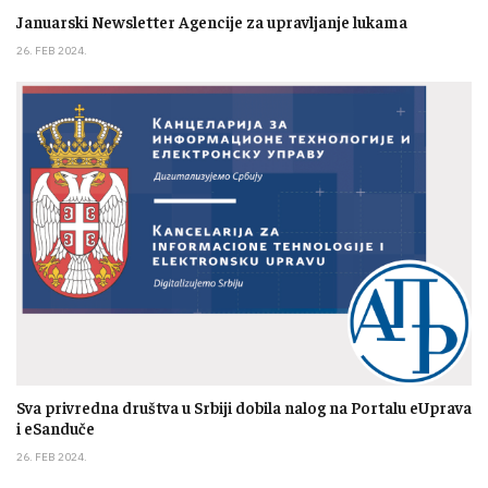
Januarski Newsletter Agencije za upravljanje lukama
26. FEB 2024.
Sva privredna društva u Srbiji dobila nalog na Portalu eUprava
i eSanduče
26. FEB 2024.