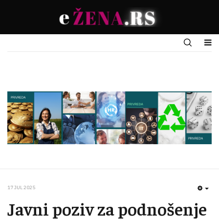
17 JUL 2025
EMP
Javni poziv za podnošenje