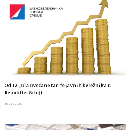
Od 12. jula uvećane tarife javnih beležnika u
Republici Srbiji
10. JUL 2025.