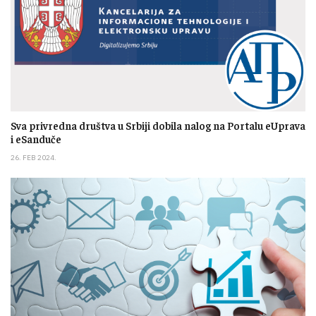
Sva privredna društva u Srbiji dobila nalog na Portalu eUprava
i eSanduče
26. FEB 2024.