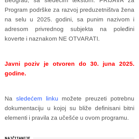
Beograd, sa sledećim tekstom: PRIJAVA za
Program podrške za razvoj preduzetništva žena
na selu u 2025. godini, sa punim nazivom i
adresom privrednog subjekta na poleđini
koverte i naznakom NE OTVARATI.
Javni poziv je otvoren do 30. juna 2025.
godine.
Na
sledećem linku
možete preuzeti potrebnu
dokumentaciju u kojoj su bliže definisani bitni
elementi i pravila za učešće u ovom programu.
NAJČITANIJE