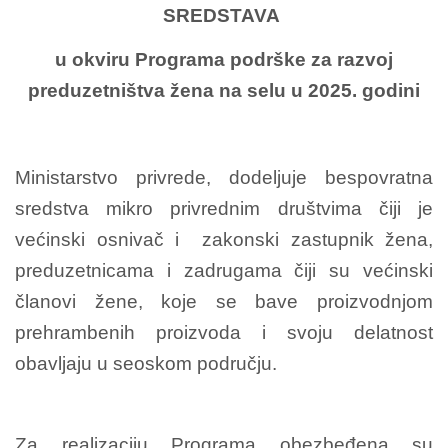
SREDSTAVA
u okviru Programa podrške za razvoj
preduzetništva žena na selu u 2025. godini
Ministarstvo privrede, dodeljuje bespovratna
sredstva mikro privrednim društvima čiji je
većinski osnivač i zakonski zastupnik žena,
preduzetnicama i zadrugama čiji su većinski
članovi žene, koje se bave proizvodnjom
prehrambenih proizvoda i svoju delatnost
obavljaju u seoskom području.
Za realizaciju Programa obezbeđena su