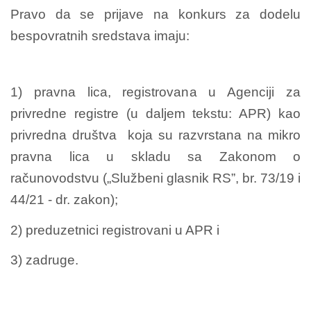
Pravo da se prijave na konkurs za dodelu
bespovratnih sredstava imaju:
1) pravna lica, registrovana u Agenciji za
privredne registre (u daljem tekstu: APR) kao
privredna društva koja su razvrstana na mikro
pravna lica u skladu sa Zakonom o
računovodstvu („Službeni glasnik RS”, br. 73/19 i
44/21 - dr. zakon);
2) preduzetnici registrovani u APR i
3) zadruge.