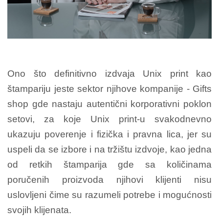
Ono što definitivno izdvaja Unix print kao
štampariju jeste sektor njihove kompanije - Gifts
shop gde nastaju autentični korporativni poklon
setovi, za koje Unix print-u svakodnevno
ukazuju poverenje i fizička i pravna lica, jer su
uspeli da se izbore i na tržištu izdvoje, kao jedna
od retkih štamparija gde sa količinama
poručenih proizvoda njihovi klijenti nisu
uslovljeni čime su razumeli potrebe i mogućnosti
svojih klijenata.