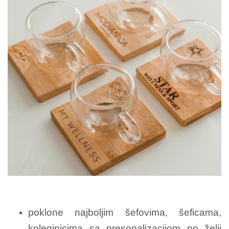
poklone najboljim šefovima, šeficama,
koleginicima sa presonalizacijom po želji