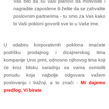
Vas bilo da su vaši planovi da motivišite i
nagradite zaposlene ili želite da se zahvalite
poslovnim partnerima - tu smo za Vas kako
bi Vaši pokloni govorili sve to u Vaše ime.
U odabiru korporativnih poklona imaćete
podršku prodajnog i dizajnerskog tima
kompanije Unix print, odnosno njihovog tima koji
će kroz blisku saradnju sa vama osmisliti
ponudu koja najbolje odgovara vašem
poslovanju i tražnji, a to znači -
Mi dajemo
predlog, Vi birate
.