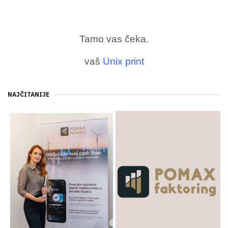
Tamo vas čeka.
vaš
Unix print
NAJČITANIJE