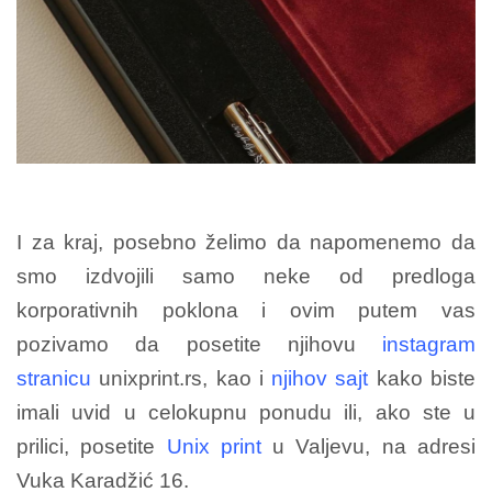
I za kraj, posebno želimo da napomenemo da
smo izdvojili samo neke od predloga
korporativnih poklona i ovim putem vas
pozivamo da posetite njihovu
instagram
stranicu
unixprint.rs, kao i
njihov sajt
kako biste
imali uvid u celokupnu ponudu ili, ako ste u
prilici, posetite
Unix print
u Valjevu, na adresi
Vuka Karadžić 16.