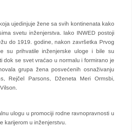
oja ujedinjuje žene sa svih kontinenata kako
sima svetu inženjerstva.
Iako INWED postoji
sežu do 1919. godine, nakon završetka Prvog
su prihvatile inženjerske uloge i bile su
ti dok se svet vraćao u normalu i formirano je
novala grupa žena posvećenih osnaživanju
ns, Rejčel Parsons, Dženeta Meri Ormsbi,
Vilson.
alnu ulogu u promociji rodne ravnopravnosti u
e karijerom u inženjerstvu.