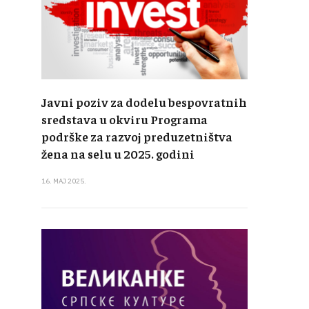
Javni poziv za dodelu bespovratnih
sredstava u okviru Programa
podrške za razvoj preduzetništva
žena na selu u 2025. godini
16. MAJ 2025.