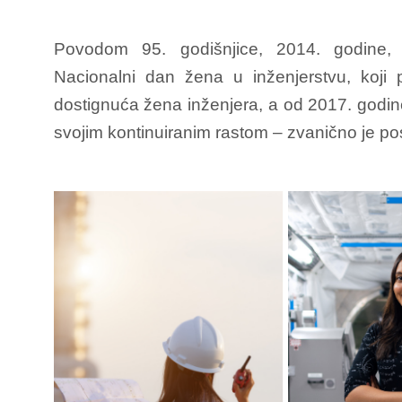
Povodom 95. godišnjice, 2014. godine, 
Nacionalni dan žena u inženjerstvu, koji 
dostignuća žena inženjera, a od 2017. godin
svojim kontinuiranim rastom – zvanično je p