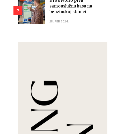
samouslužnu kasu na
7
benzinskoj stanici
28. FEB 2024.