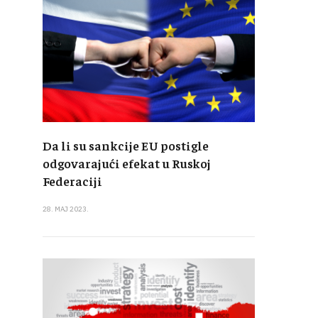
Da li su sankcije EU postigle
odgovarajući efekat u Ruskoj
Federaciji
28. MAJ 2023.