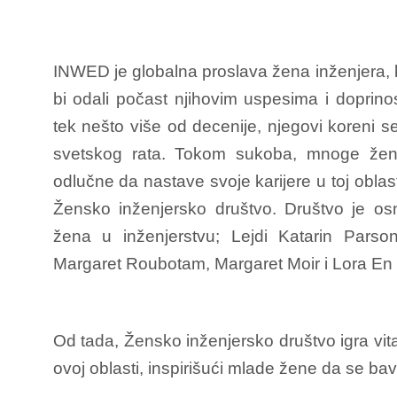
INWED je globalna proslava žena inženjera, k
bi odali počast njihovim uspesima i doprino
tek nešto više od decenije, njegovi koreni 
svetskog rata. Tokom sukoba, mnoge žene 
odlučne da nastave svoje karijere u toj oblas
Žensko inženjersko društvo.
Društvo je os
žena u inženjerstvu; Lejdi Katarin Parso
Margaret Roubotam, Margaret Moir i Lora En 
Od tada, Žensko inženjersko društvo igra vit
ovoj oblasti, inspirišući mlade žene da se bav