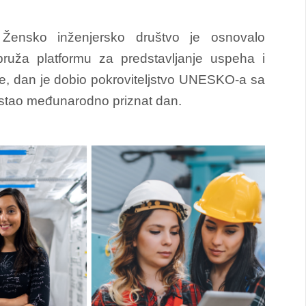
Žensko inženjersko društvo je osnovalo
pruža platformu za predstavljanje uspeha i
e, dan je dobio pokroviteljstvo UNESKO-a sa
ostao međunarodno priznat dan.