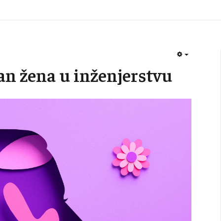
EMPTY
an žena u inženjerstvu