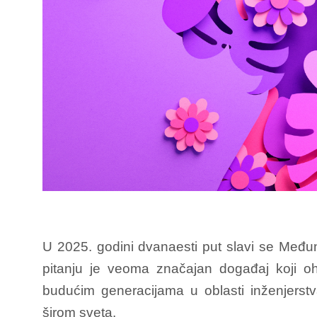
U 2025. godini dvanaesti put slavi se Među
pitanju je veoma značajan događaj koji oh
budućim generacijama u oblasti inženjerstv
širom sveta.