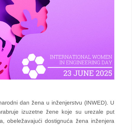
narodni dan žena u inženjerstvu (INWED). U
rabruje izuzetne žene koje su urezale put
a, obeležavajući dostignuća žena inženjera