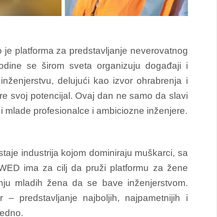
je platforma za predstavljanje neverovatnog
dine se širom sveta organizuju događaji i
inženjerstvu, delujući kao izvor ohrabrenja i
e svoj potencijal. Ovaj dan ne samo da slavi
 i mlade profesionalce i ambiciozne inženjere.
taje industrija kojom dominiraju muškarci, sa
NWED ima za cilj da pruži platformu za žene
canju mladih žena da se bave inženjerstvom.
 predstavljanje najboljih, najpametnijih i
jedno.