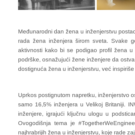
Međunarodni dan žena u inženjerstvu postao 
rada žena inženjera širom sveta. Svake go
aktivnosti kako bi se podigao profil žena u 
podrške, osnažujući žene inženjere da ostvar
dostignuća žena u inženjerstvu, već inspiriše
Uprkos postignutom napretku, inženjerstvo os
samo 16,5% inženjera u Velikoj Britaniji. I
inženjere, igrajući ključnu ulogu u podsti
Ovogodišnja tema je #TogetherWeEngineer –
najhrabrijih žena u inženjerstvu, koje rade za