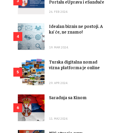
3
Portalu eUprava i eSanduče
26. FEB 2024.
Idealan biznis ne postoji. A
ka’ će, ne znamo!
4
19. MAR 2024.
Turska digitalna nomad
vizna platforma je online
5
29. APR 2024.
Saradnja sa Kinom
6
11. MAJ 2024.
NIS otvorio prvu