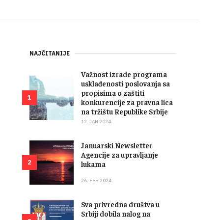
NAJČITANIJE
Važnost izrade programa
usklađenosti poslovanja sa
propisima o zaštiti
1
konkurencije za pravna lica
na tržištu Republike Srbije
12. JAN 2024.
Januarski Newsletter
Agencije za upravljanje
2
lukama
26. FEB 2024.
Sva privredna društva u
Srbiji dobila nalog na