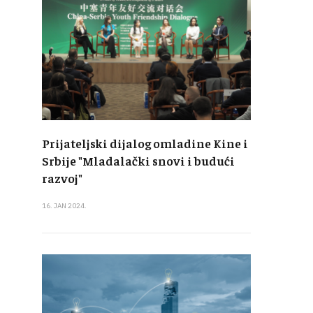
Prijateljski dijalog omladine Kine i
Srbije "Mladalački snovi i budući
razvoj"
16. JAN 2024.