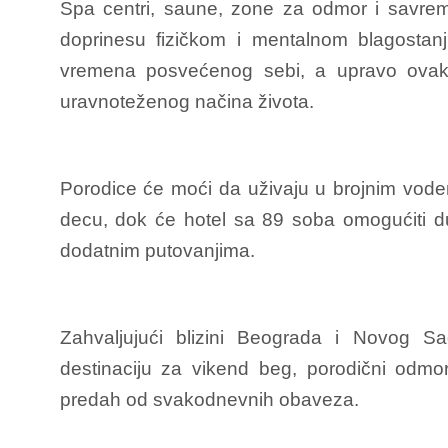
Spa centri, saune, zone za odmor i savreme
doprinesu fizičkom i mentalnom blagostan
vremena posvećenog sebi, a upravo ovakvi
uravnoteženog načina života.
Porodice će moći da uživaju u brojnim vode
decu, dok će hotel sa 89 soba omogućiti d
dodatnim putovanjima.
Zahvaljujući blizini Beograda i Novog Sa
destinaciju za vikend beg, porodični odmor, 
predah od svakodnevnih obaveza.