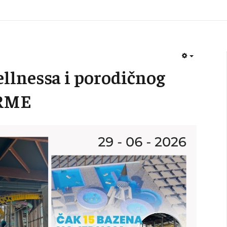
EMPTY
ellnessa i porodičnog
ERME