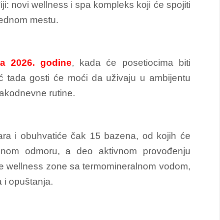
: novi wellness i spa kompleks koji će spojiti
 jednom mestu.
la 2026. godine
, kada će posetiocima biti
Već tada gosti će moći da uživaju u ambijentu
vakodnevne rutine.
ra i obuhvatiće čak 15 bazena, od kojih će
dičnom odmoru, a deo aktivnom provođenju
e wellness zone sa termomineralnom vodom,
 i opuštanja.