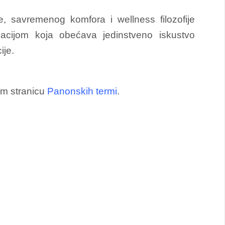
e, savremenog komfora i wellness filozofije
acijom koja obećava jedinstveno iskustvo
ije.
am stranicu
Panonskih termi
.