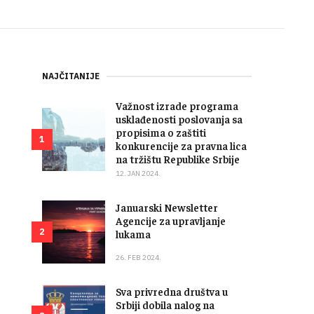
NAJČITANIJE
Važnost izrade programa
usklađenosti poslovanja sa
propisima o zaštiti
1
konkurencije za pravna lica
na tržištu Republike Srbije
12. JAN 2024.
Januarski Newsletter
Agencije za upravljanje
2
lukama
26. FEB 2024.
Sva privredna društva u
Srbiji dobila nalog na