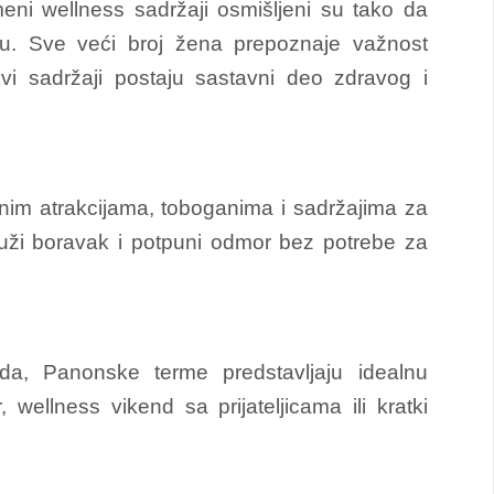
ni wellness sadržaji osmišljeni su tako da
ju. Sve veći broj žena prepoznaje važnost
 sadržaji postaju sastavni deo zdravog i
nim atrakcijama, toboganima i sadržajima za
uži boravak i potpuni odmor bez potrebe za
da, Panonske terme predstavljaju idealnu
wellness vikend sa prijateljicama ili kratki