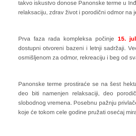
takvo iskustvo donose Panonske terme u Inđiji
relaksaciju, zdrav život i porodični odmor na
Prva faza rada kompleksa počinje
15. ju
dostupni otvoreni bazeni i letnji sadržaji. 
osmišljenom za odmor, rekreaciju i beg od s
Panonske terme prostiraće se na šest hekta
deo biti namenjen relaksaciji, deo poro
slobodnog vremena. Posebnu pažnju privlač
koje će tokom cele godine pružati osećaj mira