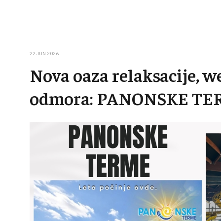
22 JUN 2026
Nova oaza relaksacije, w
odmora: PANONSKE T