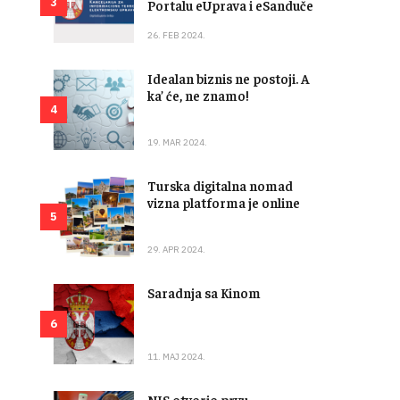
3
Portalu eUprava i eSanduče
26. FEB 2024.
Idealan biznis ne postoji. A
ka’ će, ne znamo!
4
19. MAR 2024.
Turska digitalna nomad
vizna platforma je online
5
29. APR 2024.
Saradnja sa Kinom
6
11. MAJ 2024.
NIS otvorio prvu