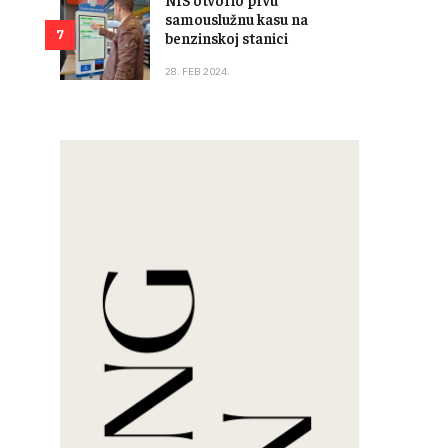
samouslužnu kasu na
7
benzinskoj stanici
28. FEB 2024.