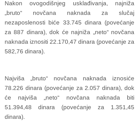
Nakon ovogodišnjeg usklađivanja, najniža
„bruto“ novčana naknada za slučaj
nezaposlenosti biće 33.745 dinara (povećanje
za 887 dinara), dok će najniža „neto“ novčana
naknada iznositi 22.170,47 dinara (povećanje za
582,76 dinara).
Najviša „bruto“ novčana naknada iznosiće
78.226 dinara (povećanje za 2.057 dinara), dok
će najviša „neto“ novčana naknada biti
51.394,48 dinara (povećanje za 1.351,45
dinara).