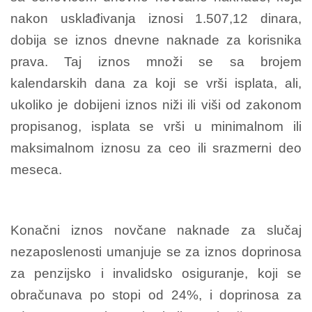
nakon usklađivanja iznosi 1.507,12 dinara,
dobija se iznos dnevne naknade za korisnika
prava. Taj iznos množi se sa brojem
kalendarskih dana za koji se vrši isplata, ali,
ukoliko je dobijeni iznos niži ili viši od zakonom
propisanog, isplata se vrši u minimalnom ili
maksimalnom iznosu za ceo ili srazmerni deo
meseca.
Konačni iznos novčane naknade za slučaj
nezaposlenosti umanjuje se za iznos doprinosa
za penzijsko i invalidsko osiguranje, koji se
obračunava po stopi od 24%, i doprinosa za