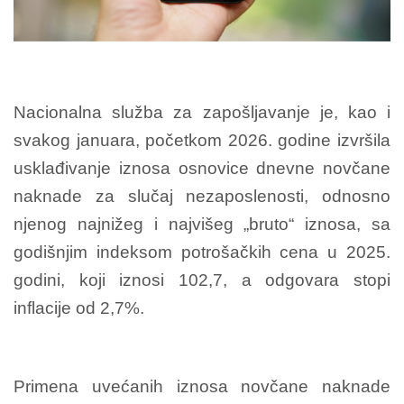
Nacionalna služba za zapošljavanje je, kao i
svakog januara, početkom 2026. godine izvršila
usklađivanje iznosa osnovice dnevne novčane
naknade za slučaj nezaposlenosti, odnosno
njenog najnižeg i najvišeg „bruto“ iznosa, sa
godišnjim indeksom potrošačkih cena u 2025.
godini, koji iznosi 102,7, a odgovara stopi
inflacije od 2,7%.
Primena uvećanih iznosa novčane naknade