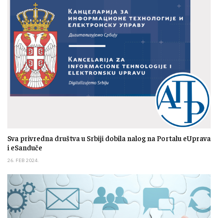
Sva privredna društva u Srbiji dobila nalog na Portalu eUprava
i eSanduče
26. FEB 2024.