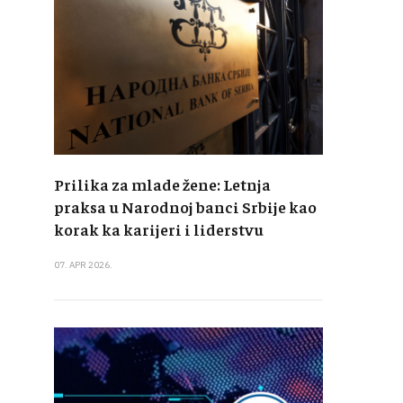
Prilika za mlade žene: Letnja
praksa u Narodnoj banci Srbije kao
korak ka karijeri i liderstvu
07. APR 2026.