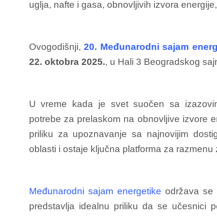
uglja, nafte i gasa, obnovljivih izvora energije
Ovogodišnji,
20. Međunarodni sajam energ
22. oktobra 2025.
, u Hali 3 Beogradskog sa
U vreme kada je svet suočen sa izazovima
potrebe za prelaskom na obnovljive izvore e
priliku za upoznavanje sa najnovijim dosti
oblasti i ostaje ključna platforma za razmenu 
Međunarodni sajam energetike
održava se p
predstavlja idealnu priliku da se učesnici