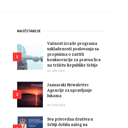
NAJČITANIJE
Važnost izrade programa
usklađenosti poslovanja sa
propisima o zaštiti
1
konkurencije za pravna lica
na tržištu Republike Srbije
12. JAN 2024.
Januarski Newsletter
Agencije za upravljanje
2
lukama
26. FEB 2024.
Sva privredna društva u
Srbiji dobila nalog na