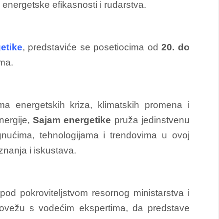
, energetske efikasnosti i rudarstva.
etike
, predstaviće se posetiocima od
20. do
jma.
 energetskih kriza, klimatskih promena i
nergije,
Sajam energetike
pruža jedinstvenu
gnućima, tehnologijama i trendovima u ovoj
znanja i iskustava.
od pokroviteljstvom resornog ministarstva i
 povežu s vodećim ekspertima, da predstave