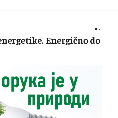
EMPTY
nergetike. Energično do