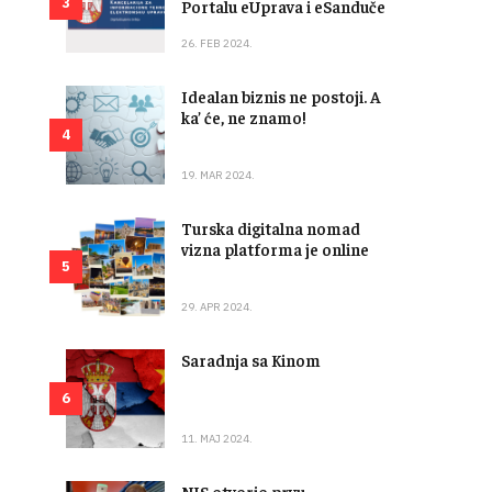
3
Portalu eUprava i eSanduče
26. FEB 2024.
Idealan biznis ne postoji. A
ka’ će, ne znamo!
4
19. MAR 2024.
Turska digitalna nomad
vizna platforma je online
5
29. APR 2024.
Saradnja sa Kinom
6
11. MAJ 2024.
NIS otvorio prvu