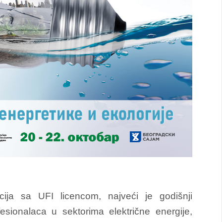
ija sa UFI licencom, najveći je godišnji
fesionalaca u sektorima električne energije,