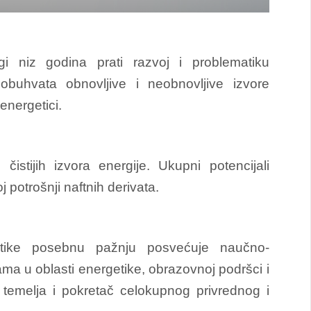
i niz godina prati razvoj i problematiku
obuhvata obnovljive i neobnovljive izvore
energetici.
čistijih izvora energije. Ukupni potencijali
j potrošnji naftnih derivata.
tike posebnu pažnju posvećuje naučno-
ma u oblasti energetike, obrazovnoj podršci i
temelja i pokretač celokupnog privrednog i