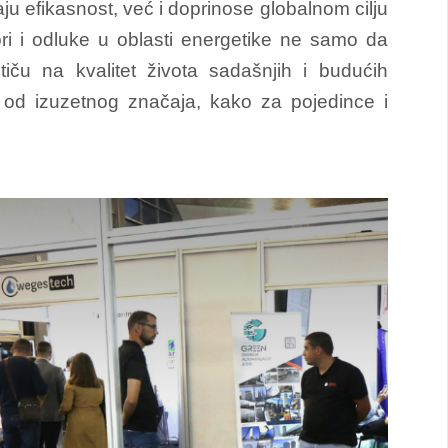
u efikasnost, već i doprinose globalnom cilju
ori i odluke u oblasti energetike ne samo da
iču na kvalitet života sadašnjih i budućih
 od izuzetnog značaja, kako za pojedince i