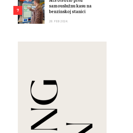
samouslužnu kasu na
7
benzinskoj stanici
28. FEB 2024.